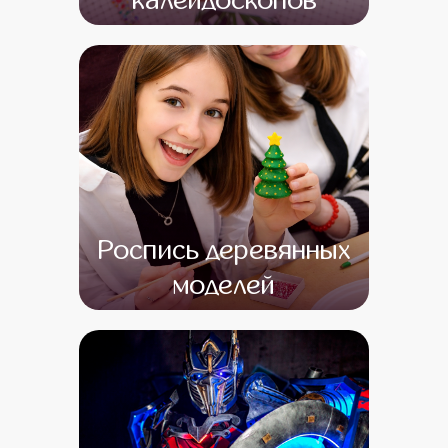
калейдоскопов
от 14 500
от 1
Роспись деревянных
моделей
от 15 000
от 1