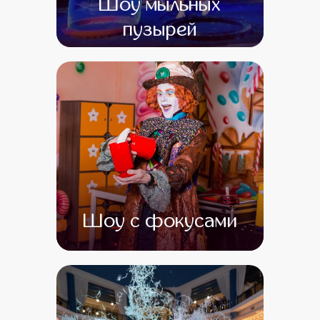
Шоу мыльных
пузырей
от 0
от 0
Шоу с фокусами
от 0
от 0