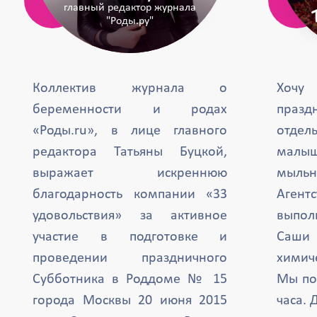
главный редактор журнала
"Роды.ру"
Коллектив журнала о
Хочу
беременности и родах
празд
«Роды.ru», в лице главного
отде
редактора Татьяны Буцкой,
малыш
выражает искреннюю
мыль
благодарность компании «33
Агент
удовольствия» за активное
выпол
участие в подготовке и
Саши 
проведении праздничного
химиче
Субботника в Роддоме № 15
Мы по
города Москвы 20 июня 2015
часа. 