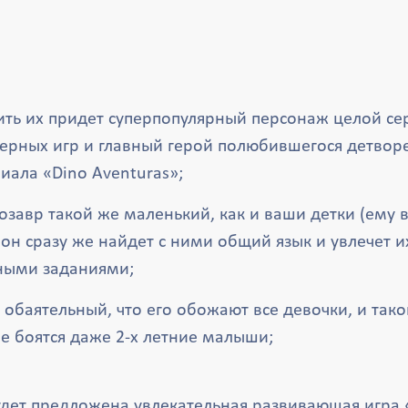
ить их придет суперпопулярный персонаж целой се
ерных игр и главный герой полюбившегося детвор
иала «Dino Aventuras»;
завр такой же маленький, как и ваши детки (ему вс
он сразу же найдет с ними общий язык и увлечет и
ными заданиями;
 обаятельный, что его обожают все девочки, и так
не боятся даже 2-х летние малыши;
удет предложена увлекательная развивающая игра