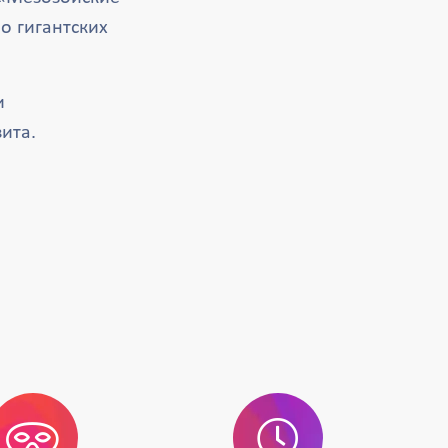
о гигантских
и
ита.