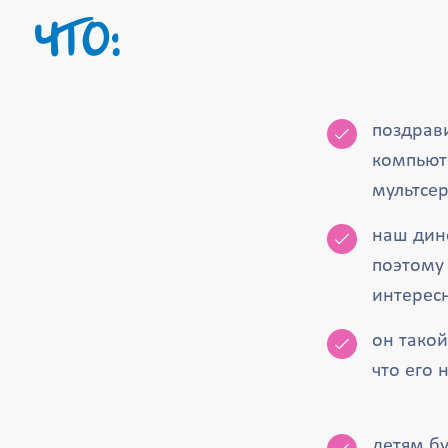
ЧТО:
поздрав
компьют
мультсер
наш дино
поэтому 
интерес
он такой
что его 
детям б