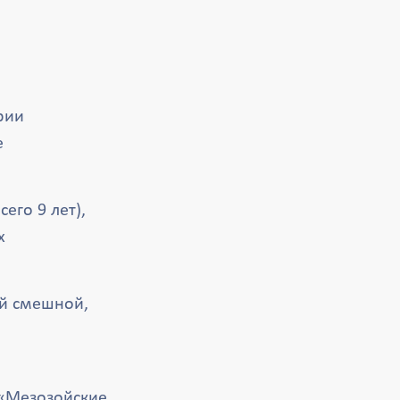
рии
е
его 9 лет),
х
ой смешной,
 «Мезозойские