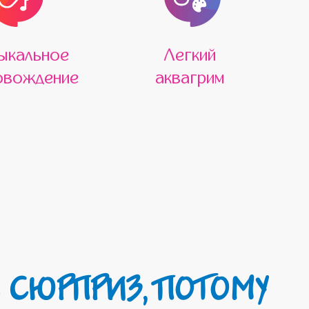
ыкальное
Легкий
овождение
аквагрим