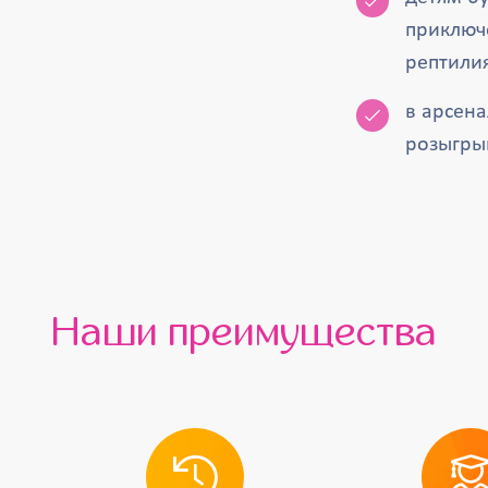
приключе
рептилия
в арсен
розыгры
Наши преимущества