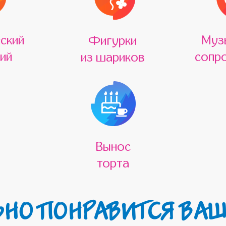
ский
Муз
Фигурки
ий
сопр
из шариков
Вынос
торта