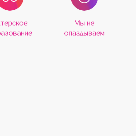
ктерское
Мы не
азование
опаздываем