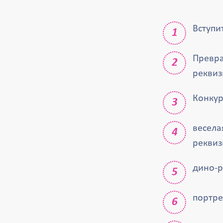
Вступи
Превра
реквиз
Конкур
весела
реквиз
дино-р
портре