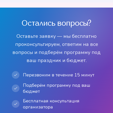
от 3 500 р
Лего Нидзя Го
от 3 500 р
Леди Баг и Супер-
праздник
Тролли
от 3 500 р
Человек-паук
Диснея
от 3 000 р
Археологи
Рапунцель
Кот
от 3 500 р
от 3 000 р
от 3 000 р
от 3 500 р
от 3 500 р
от 3 500 р
от 3 500 р
от 3 000 р
Остались вопросы?
Оставьте заявку — мы бесплатно
проконсультируем, ответим на все
вопросы и подберём программу под
ваш праздник и бюджет.
Перезвоним в течение 15 минут
Подберём программу под ваш
бюджет
Бесплатная консультация
организатора