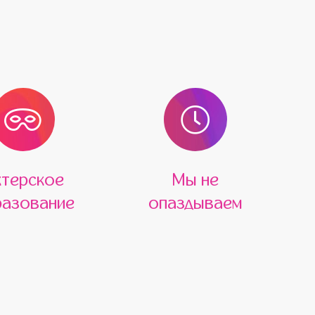
ктерское
Мы не
азование
опаздываем