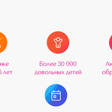
нке
Более 30 000
А
6 лет
довольных детей
обр