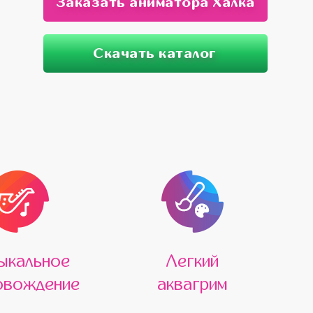
Заказать аниматора Халка
Скачать каталог
ыкальное
Легкий
овождение
аквагрим