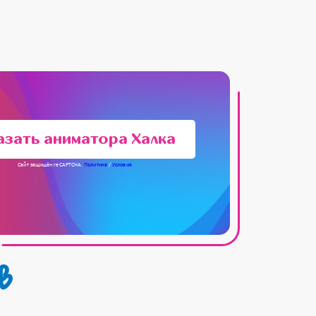
азать аниматора Халка
Сайт защищён reCAPTCHA.
Политика
/
Условия
в