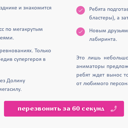
зднике и знакомится
Ребята подгота
бластеры), а з
сс по мегакрутым
Новым друзьям 
еями.
лабиринта.
оревнованиях. Только
Это лишь небольшо
бедив супергероя в
аниматоры предложа
ребят ждет вынос т
ез Долину
от любимого персона
егасилу.
перезвонить за 60 секунд