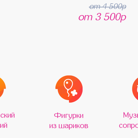
от 4 500р
от 3 500р
ский
Муз
Фигурки
ий
сопр
из шариков