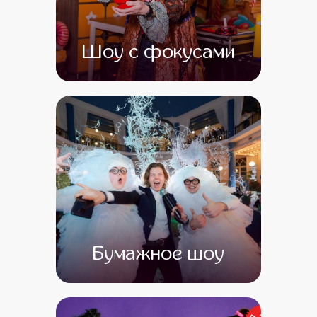
Шоу с фокусами
от 0
от 0
Бумажное шоу
от 0
от 0