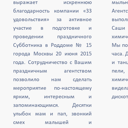
выражает искреннюю
мыль
благодарность компании «33
Агент
удовольствия» за активное
выпол
участие в подготовке и
Саши 
проведении праздничного
химиче
Субботника в Роддоме № 15
Мы по
города Москвы 20 июня 2015
часа. 
года. Сотрудничество с Вашим
и тан
праздничным агентством
пели,
позволило нам сделать
химич
мероприятие по-настоящему
вид
ярким, интересным и
дискот
запоминающимся. Десятки
улыбок мам и пап, звонкий
смех малышей и