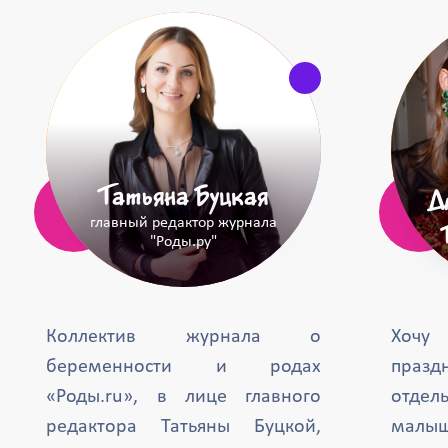
Татьяна Буцкая
Д
главный редактор журнала
"Роды.ру"
Коллектив журнала о
Хочу
беременности и родах
празд
«Роды.ru», в лице главного
отде
редактора Татьяны Буцкой,
малыш