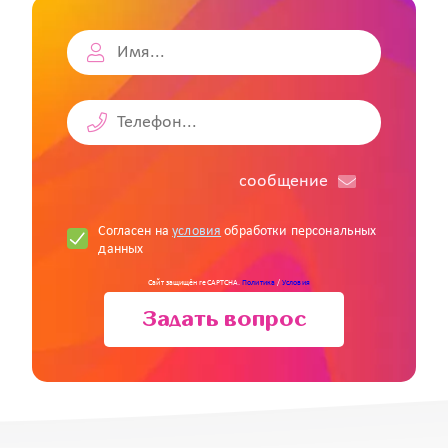
cообщение
Согласен на
условия
обработки персональных
данных
Сайт защищён reCAPTCHA.
Политика
/
Условия
Задать вопрос