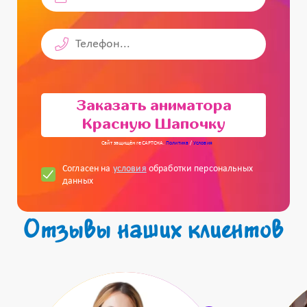
Заказать аниматора
Красную Шапочку
Сайт защищён reCAPTCHA.
Политика
/
Условия
Согласен на
условия
обработки персональных
данных
Отзывы наших клиентов