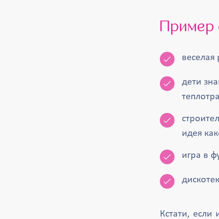
Пример
веселая 
дети зна
теплотр
строител
идея как
игра в ф
дискотек
Кстати, если