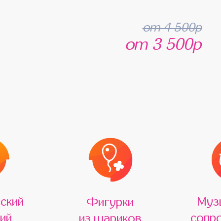
от 4 500р
от 3 500р
ский
Муз
Фигурки
ий
сопр
из шариков