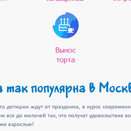
Вынос
торта
а так популярна в Моск
го детишки ждут от праздника, в курсе современ
м все до мелочей так, что получат удовольствие в
аже взрослые!