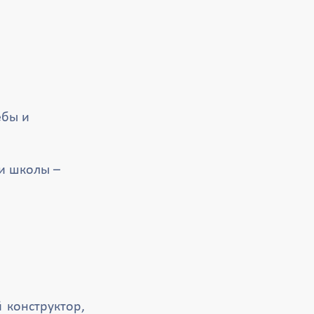
ебы и
ли школы –
 конструктор,