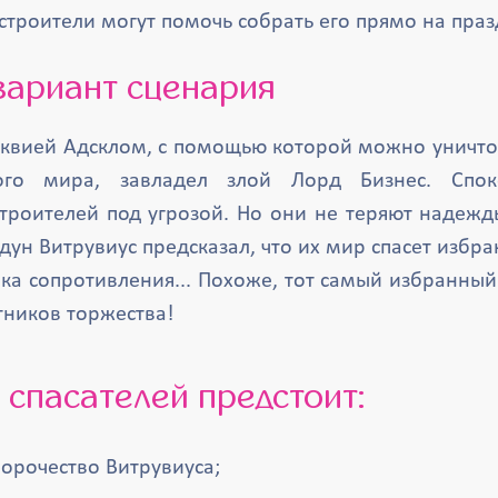
строители могут помочь собрать его прямо на праз
 вариант сценария
квией Адсклом, с помощью которой можно уничт
кого мира, завладел злой Лорд Бизнес. Спо
троителей под угрозой. Но они не теряют надежды
дун Витрувиус предсказал, что их мир спасет избр
а сопротивления... Похоже, тот самый избранный 
тников торжества!
е спасателей предстоит:
орочество Витрувиуса;