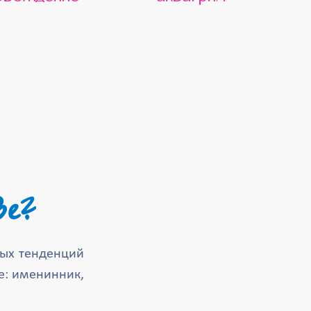
ве?
ных тенденций
се: именинник,