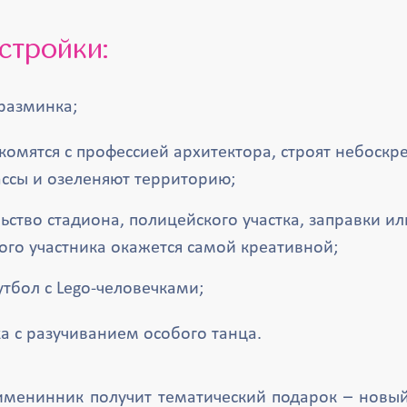
 стройки:
разминка;
комятся с профессией архитектора, строят небоскр
ассы и озеленяют территорию;
ьство стадиона, полицейского участка, заправки и
ого участника окажется самой креативной;
утбол с Lego-человечками;
а с разучиванием особого танца.
 именинник получит тематический подарок – новый