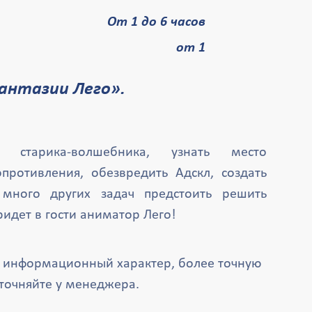
От 1 до 6 часов
от 1
антазии Лего».
о старика-волшебника, узнать место
противления, обезвредить Адскл, создать
много других задач предстоить решить
ридет в гости аниматор Лего!
т информационный характер, более точную
точняйте у менеджера.