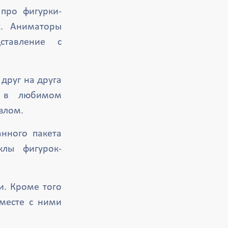
про фигурки-
к. Аниматоры
ставление с
друг на друга
т в любимом
злом.
нного пакета
клы фигурок-
и. Кроме того
вместе с ними