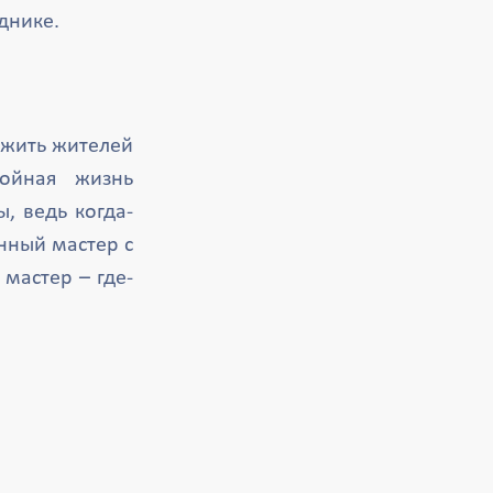
днике.
ожить жителей
койная жизнь
, ведь когда-
анный мастер с
мастер – где-