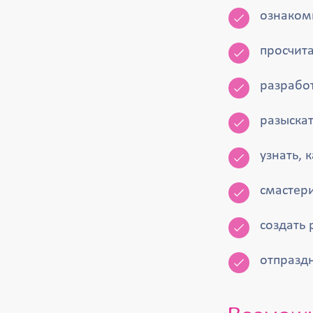
ознакоми
просчит
разработ
разыскат
узнать, 
смастери
создать 
отпраздн