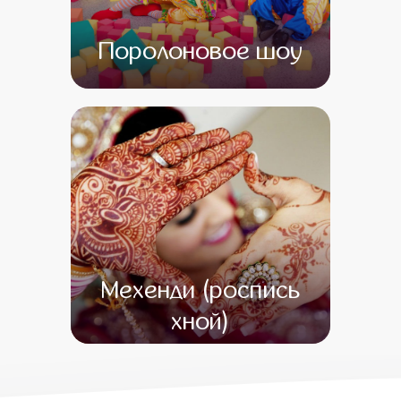
Поролоновое шоу
от 0
от 0
Мехенди (роспись
хной)
от 7 500
от 1