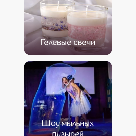
Гелевые свечи
от 13 500
от 1
Шоу мыльных
пузырей