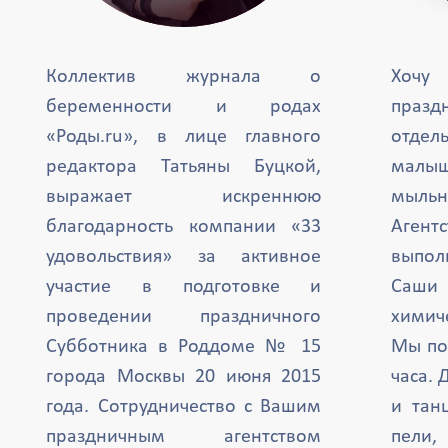
Коллектив журнала о
Хочу
беременности и родах
празд
«Роды.ru», в лице главного
отде
редактора Татьяны Буцкой,
малыш
выражает искреннюю
мыль
благодарность компании «33
Агент
удовольствия» за активное
выпол
участие в подготовке и
Саши 
проведении праздничного
химиче
Субботника в Роддоме № 15
Мы по
города Москвы 20 июня 2015
часа. 
года. Сотрудничество с Вашим
и тан
праздничным агентством
пели,