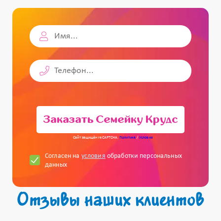
Заказать Семейку Крудс
Сайт защищён reCAPTCHA.
Политика
/
Условия
Согласен на
условия
обработки персональных
данных
Отзывы наших клиентов