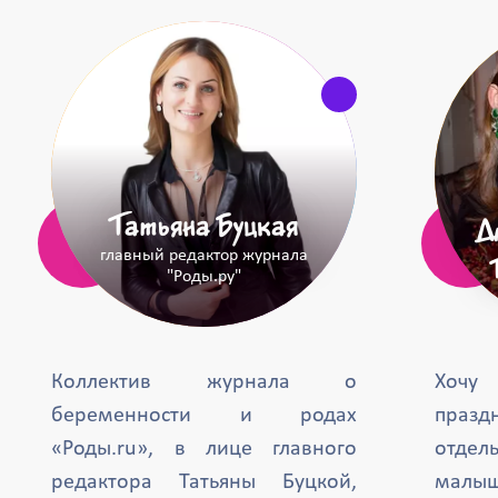
Татьяна Буцкая
Д
главный редактор журнала
"Роды.ру"
Коллектив журнала о
Хочу
беременности и родах
празд
«Роды.ru», в лице главного
отде
редактора Татьяны Буцкой,
малыш