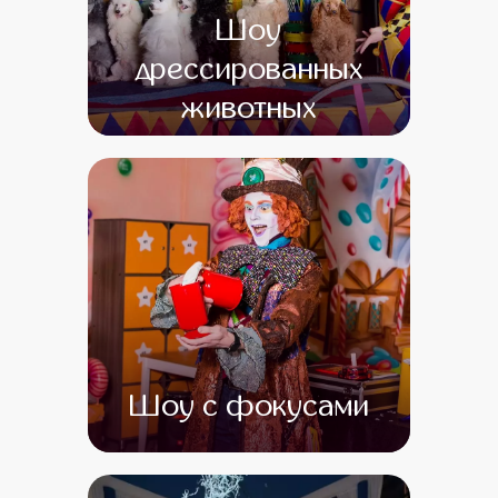
Шоу
дрессированных
животных
от 0
от 0
Шоу с фокусами
от 0
от 0