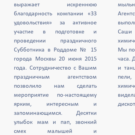
выражает искреннюю
мыль
благодарность компании «33
Агент
удовольствия» за активное
выпол
участие в подготовке и
Саши 
проведении праздничного
химиче
Субботника в Роддоме № 15
Мы по
города Москвы 20 июня 2015
часа. 
года. Сотрудничество с Вашим
и тан
праздничным агентством
пели,
позволило нам сделать
химич
мероприятие по-настоящему
вид
ярким, интересным и
дискот
запоминающимся. Десятки
улыбок мам и пап, звонкий
смех малышей и