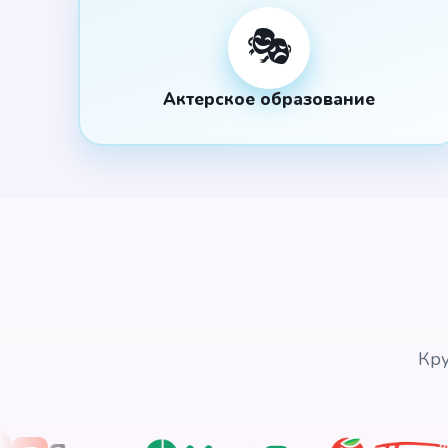
🎭
Актерское образование
Кру