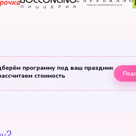
дберём программу под ваш праздник
Подо
рассчитаем стоимость
к?