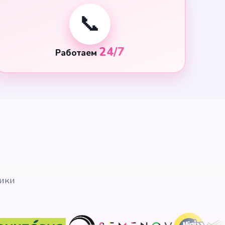
📞
24/7
Работаем
ники