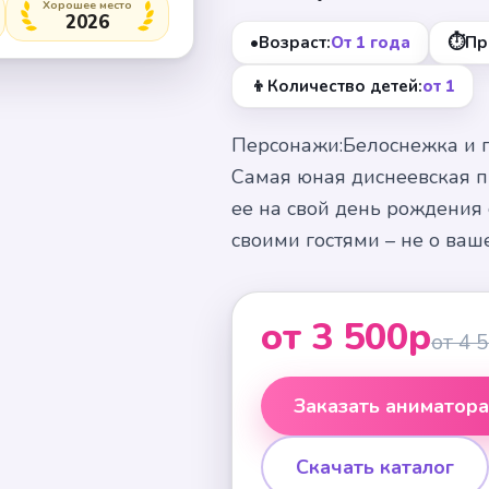
Хорошее место
2026
•
⏱
Возраст:
От 1 года
Пр
👦
Количество детей:
от 1
Персонажи:Белоснежка и 
Самая юная диснеевская п
ее на свой день рождения
своими гостями – не о ваш
от 3 500р
от 4 
Заказать аниматор
Скачать каталог