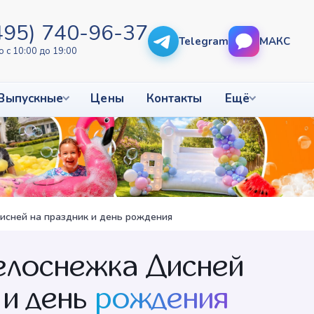
495) 740-96-37
Telegram
МАКС
 с 10:00 до 19:00
Выпускные
Цены
Контакты
Ещё
исней на праздник и день рождения
елоснежка Дисней
 и день
рождения