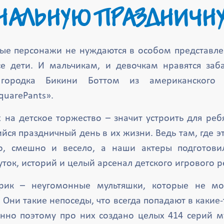
НАЛЬНУЮ ПРАЗДНИЧН
ые персонажи не нуждаются в особом представле
се дети. И мальчикам, и девочкам нравятся заб
 городка Бикини Боттом из американского м
quarePants».
х на детское торжество – значит устроить для ре
ся праздничный день в их жизни. Ведь там, где эт
о, смешно и весело, а наши актеры подготови
ток, историй и целый арсенал детского игрового р
рик – неугомонные мультяшки, которые не мо
 Они такие непоседы, что всегда попадают в какие
нно поэтому про них создано целых 414 серий м