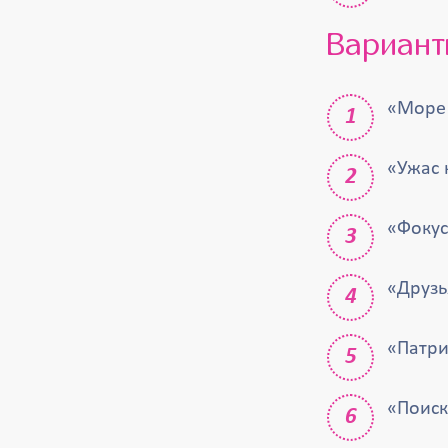
Вариант
«Море
«Ужас 
«Фокус
«Друз
«Патри
«Поиск