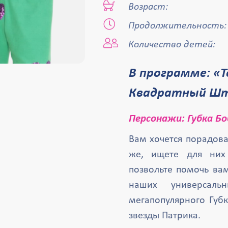
Возраст:
Продолжительность:
Количество детей:
В программе: «Тот самый Атлантис
Квадратный Ш
Персонажи: Губка Бо
Вам хочется порадова
же, ищете для них
позвольте помочь ва
наших универсал
мегапопулярного Губ
звезды Патрика.