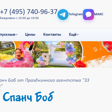
+7 (495) 740-96-37
Telegram
МАКС
Ежедневно с 10:00 до 19:00
пускные
Цены
Контакты
Ещё
нч Боб от Праздничного агентства "33
"
 Спанч Боб