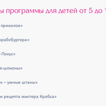
ы программы для детей от 5 до 
 приколов»
крабсбургера»
-Покус»
ья-шпионы»
к – умные штаны»
и рецепта мистера Крабса»