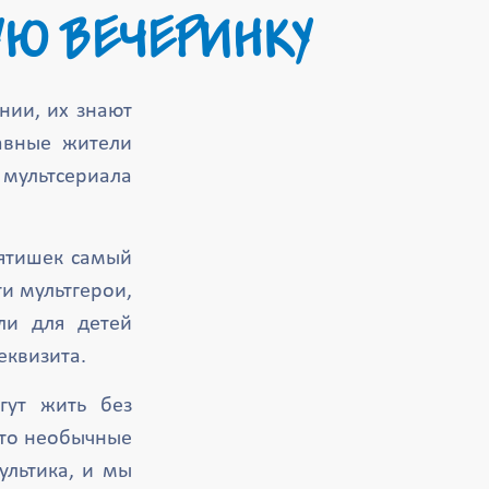
УЮ ВЕЧЕРИНКУ
нии, их знают
авные жители
ультсериала
бятишек самый
и мультгерои,
ли для детей
еквизита.
гут жить без
-то необычные
ультика, и мы