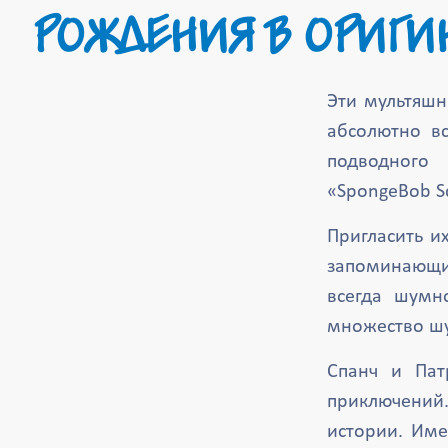
РОЖДЕНИЯ В ОРИГИ
Эти мультяшн
абсолютно в
подводного
«SpongeBob S
Пригласить и
запоминающий
всегда шумн
множество шу
Спанч и Пат
приключений.
истории. Име