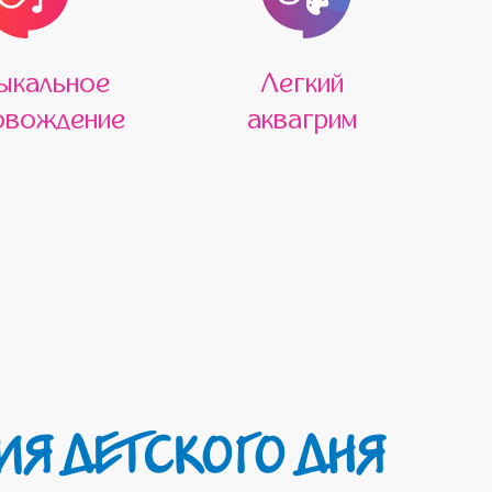
ыкальное
Легкий
овождение
аквагрим