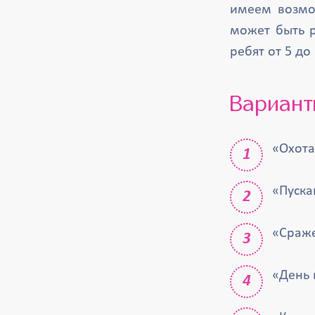
имеем возмо
может быть р
ребят от 5 до 
Вариан
«Охота
«Пуска
«Сраже
«День 