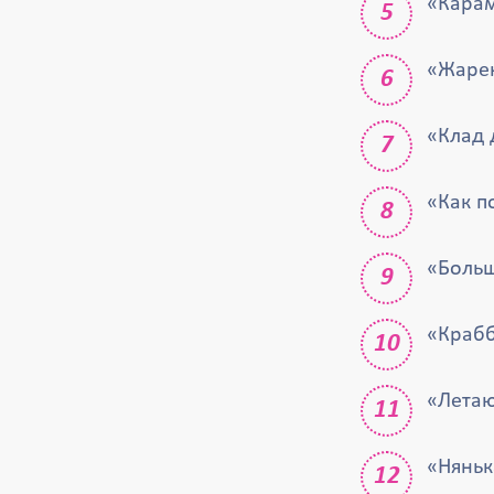
«Кара
«Жаре
«Клад 
«Как п
«Больш
«Краб
«Летаю
«Няньк