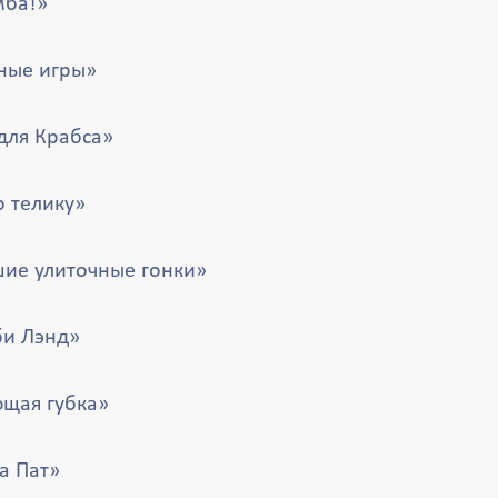
мба!»
ные игры»
для Крабса»
о телику»
ие улиточные гонки»
би Лэнд»
щая губка»
а Пат»