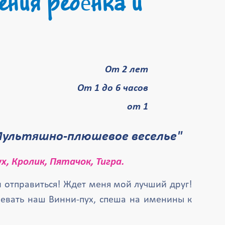
ения ребёнка и
От 2 лет
От 1 до 6 часов
от 1
"Мультяшно-плюшевое веселье"
х, Кролик, Пятачок, Тигра.
и отправиться! Ждет меня мой лучший друг!
певать наш Винни-пух, спеша на именины к