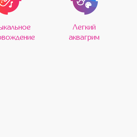
ыкальное
Легкий
овождение
аквагрим