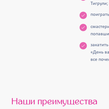
Тигрули;
поиграть
смастери
попавши
закатит
«День ва
все поч
Наши преимущества