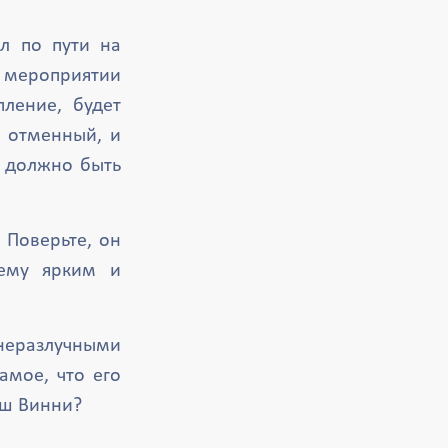
л по пути на
 мероприятии
пление, будет
 отменный, и
х должно быть
 Поверьте, он
щему ярким и
неразлучными
амое, что его
аш Винни?