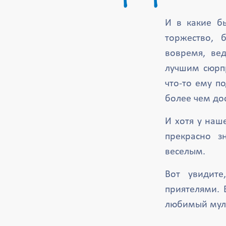
И в какие б
торжество, 
вовремя, вед
лучшим сюрп
что-то ему п
более чем до
И хотя у наш
прекрасно з
веселым.
Вот увидите
приятелями. 
любимый муль