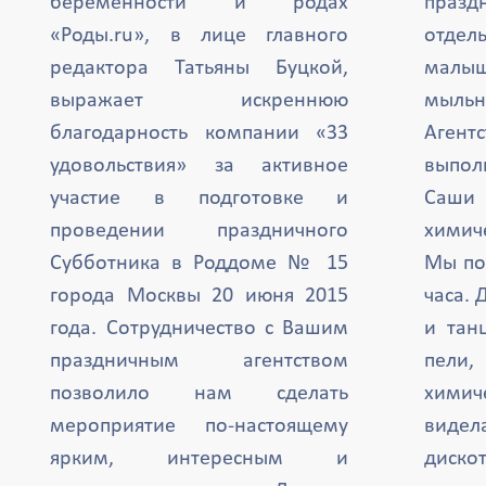
беременности и родах
празд
«Роды.ru», в лице главного
отде
редактора Татьяны Буцкой,
малыш
выражает искреннюю
мыль
благодарность компании «33
Агент
удовольствия» за активное
выпол
участие в подготовке и
Саши 
проведении праздничного
химиче
Субботника в Роддоме № 15
Мы по
города Москвы 20 июня 2015
часа. 
года. Сотрудничество с Вашим
и тан
праздничным агентством
пели,
позволило нам сделать
химич
мероприятие по-настоящему
вид
ярким, интересным и
дискот