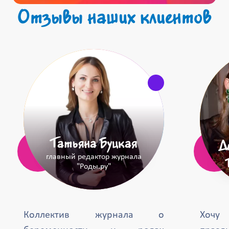
Отзывы наших клиентов
Татьяна Буцкая
Д
главный редактор журнала
"Роды.ру"
Коллектив журнала о
Хочу