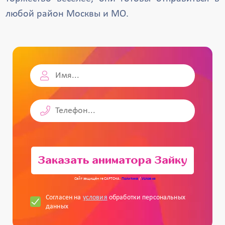
любой район Москвы и МО.
Заказать аниматора Зайку
Сайт защищён reCAPTCHA.
Политика
/
Условия
Согласен на
условия
обработки персональных
данных