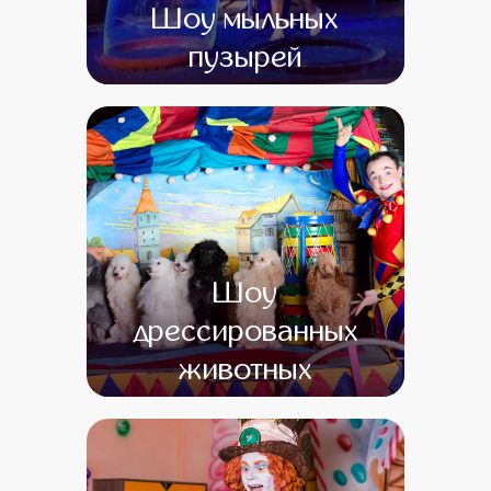
Шоу мыльных
пузырей
от 0
от 0
Шоу
дрессированных
животных
от 0
от 0