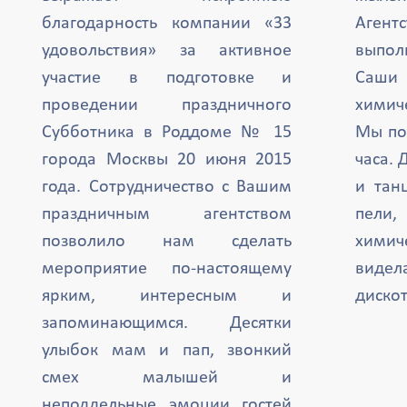
благодарность компании «33
Агент
удовольствия» за активное
выпол
участие в подготовке и
Саши 
проведении праздничного
химиче
Субботника в Роддоме № 15
Мы по
города Москвы 20 июня 2015
часа. 
года. Сотрудничество с Вашим
и тан
праздничным агентством
пели,
позволило нам сделать
химич
мероприятие по-настоящему
вид
ярким, интересным и
дискот
запоминающимся. Десятки
улыбок мам и пап, звонкий
смех малышей и
неподдельные эмоции гостей