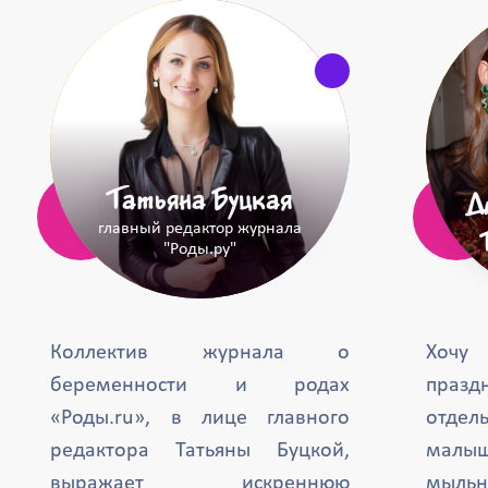
Татьяна Буцкая
Д
главный редактор журнала
"Роды.ру"
Коллектив журнала о
Хочу
беременности и родах
празд
«Роды.ru», в лице главного
отде
редактора Татьяны Буцкой,
малыш
выражает искреннюю
мыль