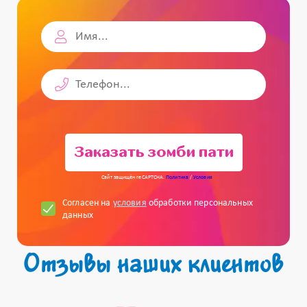
Заказать зомби пати
Сайт защищён reCAPTCHA.
Политика
/
Условия
Согласен на
условия
обработки персональных
данных
Отзывы наших клиентов