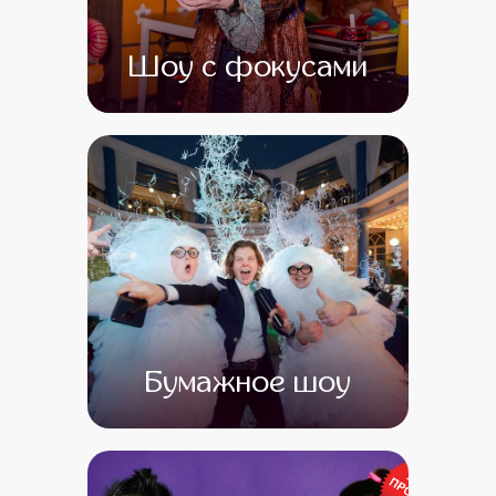
Шоу с фокусами
от 0
от 0
Бумажное шоу
от 0
от 0