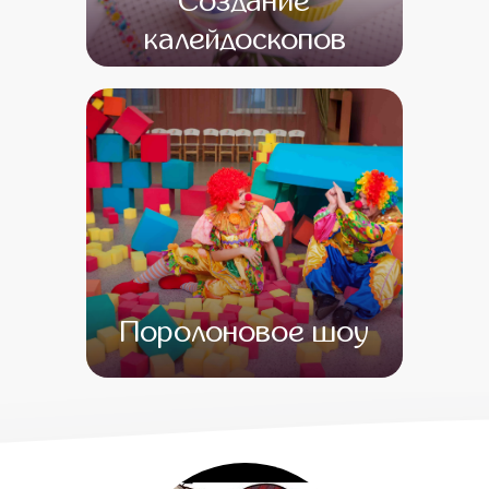
Создание
калейдоскопов
от 14 500
от 1
Поролоновое шоу
от 0
от 0