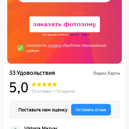
заказать фотозону
Сайт защищён reCAPTCHA.
Политика
/
Условия
Согласен на
условия
обработки персональных
данных