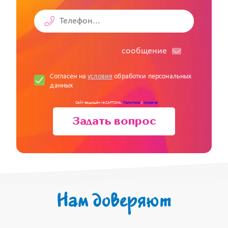
cообщение
Согласен на
условия
обработки персональных
данных
Сайт защищён reCAPTCHA.
Политика
/
Условия
Задать вопрос
Нам доверяют