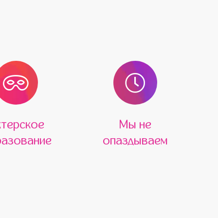
ктерское
Мы не
азование
опаздываем