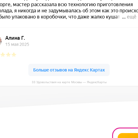
33 Удовольствия на карте Москвы — ЯндексКарты