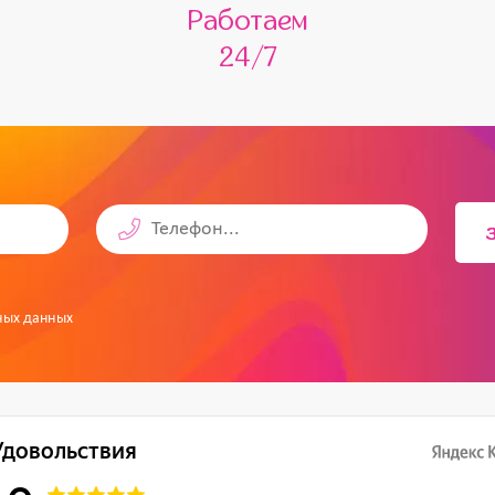
Работаем
24/7
ных данных