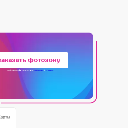
заказать фотозону
Сайт защищён reCAPTCHA.
Политика
/
Условия