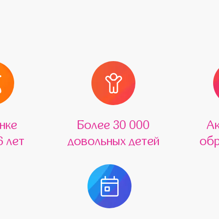
нке
Более 30 000
А
6 лет
довольных детей
обр