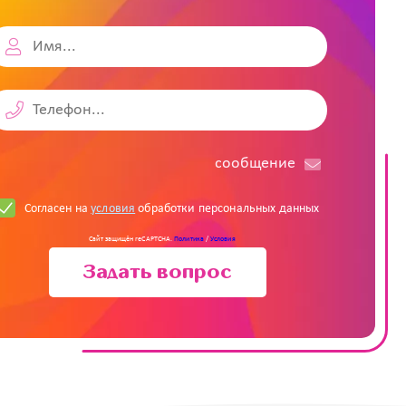
cообщение
Согласен на
условия
обработки персональных данных
Сайт защищён reCAPTCHA.
Политика
/
Условия
Задать вопрос