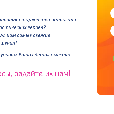
иновники торжества попросили
астических героев?
им Вам самые свежие
ешения!
удивим Ваших деток вместе!
сы, задайте их нам!