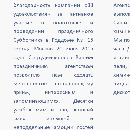
благодарность компании «33
Агент
удовольствия» за активное
выпол
участие в подготовке и
Саши 
проведении праздничного
химиче
Субботника в Роддоме № 15
Мы по
города Москвы 20 июня 2015
часа. 
года. Сотрудничество с Вашим
и тан
праздничным агентством
пели,
позволило нам сделать
химич
мероприятие по-настоящему
вид
ярким, интересным и
дискот
запоминающимся. Десятки
улыбок мам и пап, звонкий
смех малышей и
неподдельные эмоции гостей