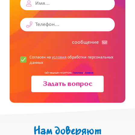
cообщение
Согласен на
условия
обработки персональных
данных
Сайт защищён reCAPTCHA.
Политика
/
Условия
Задать вопрос
Нам доверяют