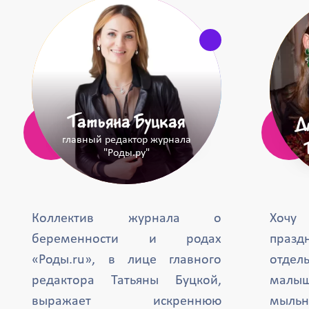
Татьяна Буцкая
Д
главный редактор журнала
"Роды.ру"
Коллектив журнала о
Хочу
беременности и родах
празд
«Роды.ru», в лице главного
отде
редактора Татьяны Буцкой,
малыш
выражает искреннюю
мыль