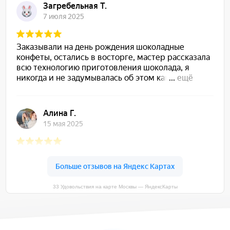
33 Удовольствия на карте Москвы — ЯндексКарты