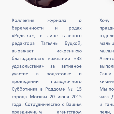
Коллектив журнала о
Хочу
беременности и родах
празд
«Роды.ru», в лице главного
отде
редактора Татьяны Буцкой,
малыш
выражает искреннюю
мыль
благодарность компании «33
Агент
удовольствия» за активное
выпол
участие в подготовке и
Саши 
проведении праздничного
химиче
Субботника в Роддоме № 15
Мы по
города Москвы 20 июня 2015
часа. 
года. Сотрудничество с Вашим
и тан
праздничным агентством
пели,