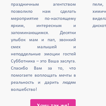
праздничным агентством
пели,
позволило нам сделать
химич
мероприятие по-настоящему
вид
ярким, интересным и
дискот
запоминающимся. Десятки
улыбок мам и пап, звонкий
смех малышей и
неподдельные эмоции гостей
Субботника – это Ваша заслуга.
Спасибо Вам за то, что
помогаете воплощать мечты в
реальность и дарить людям
волшебство!
Хочу так же!