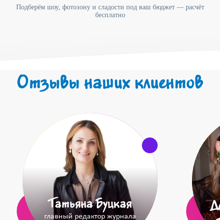
Подберём шоу, фотозону и сладости под ваш бюджет — расчёт
бесплатно
Отзывы наших клиентов
Татьяна Буцкая
Д
главный редактор журнала