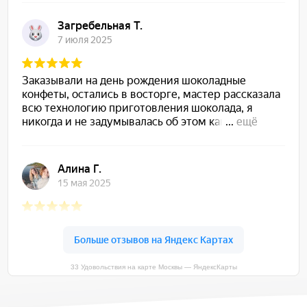
33 Удовольствия на карте Москвы — ЯндексКарты