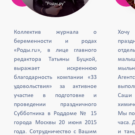
"Роды.ру"
Коллектив журнала о
Хочу
беременности и родах
празд
«Роды.ru», в лице главного
отде
редактора Татьяны Буцкой,
малыш
выражает искреннюю
мыль
благодарность компании «33
Агент
удовольствия» за активное
выпол
участие в подготовке и
Саши 
проведении праздничного
химиче
Субботника в Роддоме № 15
Мы по
города Москвы 20 июня 2015
часа. 
года. Сотрудничество с Вашим
и тан