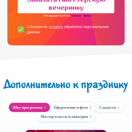
вечеринку
Сайт защищён reCAPTCHA.
Политика
/
Условия
Согласен на
условия
обработки персональных
данных
Дополнительно к празднику
Шоу-программы
Оформление и фото
Сладости
1
1
1
Мастер-классы и аквагрим
1