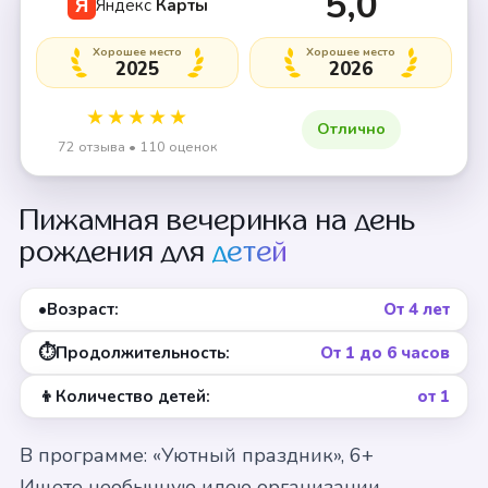
5,0
Яндекс
Карты
Я
Хорошее место
Хорошее место
2025
2026
★★★★★
Отлично
72 отзыва • 110 оценок
Пижамная вечеринка на день
рождения для
детей
•
Возраст:
От 4 лет
⏱
Продолжительность:
От 1 до 6 часов
👦
Количество детей:
от 1
В программе: «Уютный праздник», 6+
Ищете необычную идею организации