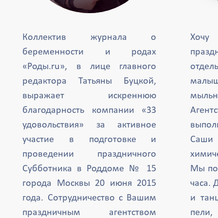
Коллектив журнала о
Хочу
беременности и родах
празд
«Роды.ru», в лице главного
отде
редактора Татьяны Буцкой,
малыш
выражает искреннюю
мыль
благодарность компании «33
Агент
удовольствия» за активное
выпол
участие в подготовке и
Саши 
проведении праздничного
химиче
Субботника в Роддоме № 15
Мы по
города Москвы 20 июня 2015
часа. 
года. Сотрудничество с Вашим
и тан
праздничным агентством
пели,