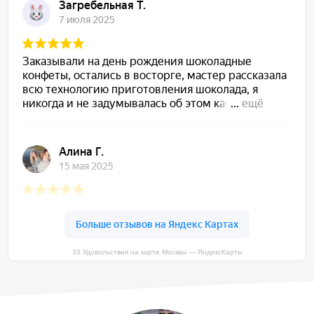
33 Удовольствия на карте Москвы — ЯндексКарты