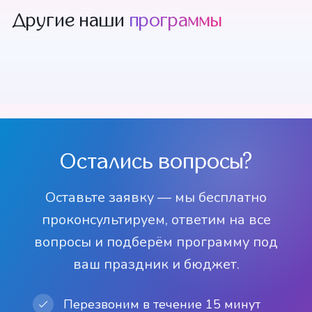
Другие наши
программы
Спектакль
Спектакль
Спектакль
Спектакль
Спектакль
Спектакль
"Советы доктора
"Зеленый огонек"
Спектакль "Кто
Спектакль "Гори
"Пожарная
"Дважды герой
Спектакль "У
Спектакль "Что
"Однажды в лесу"
"Веселье, смех и
Пилюлькина"
Спектакль "Как
Спектакль "Муха
украл огни на
гори ясно"
азбука"
Сережка Мухин"
самого синего
посеешь то и
море игр"
козленок
Цокотуха"
елке"
моря"
пожнёшь"
научился считать
Остались вопросы?
до 10"
Оставьте заявку — мы бесплатно
проконсультируем, ответим на все
вопросы и подберём программу под
ваш праздник и бюджет.
Перезвоним в течение 15 минут