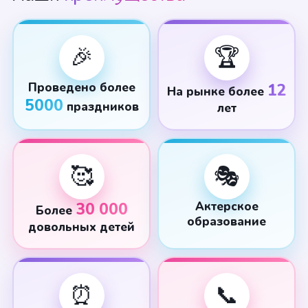
🎉
🏆
Проведено более
12
На рынке более
5000
праздников
лет
🥰
🎭
30 000
Актерское
Более
образование
довольных детей
⏰
📞