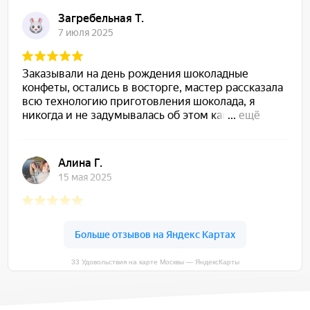
33 Удовольствия на карте Москвы — ЯндексКарты