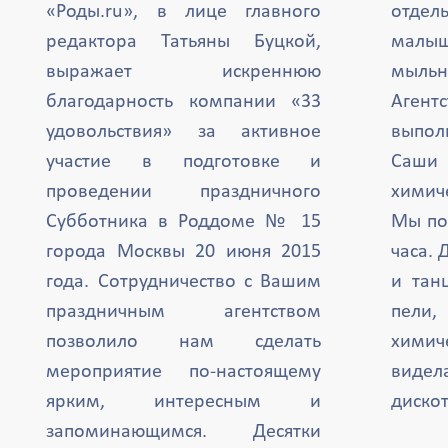
«Роды.ru», в лице главного
отде
редактора Татьяны Буцкой,
малыш
выражает искреннюю
мыль
благодарность компании «33
Агент
удовольствия» за активное
выпол
участие в подготовке и
Саши 
проведении праздничного
химиче
Субботника в Роддоме № 15
Мы по
города Москвы 20 июня 2015
часа. 
года. Сотрудничество с Вашим
и тан
праздничным агентством
пели,
позволило нам сделать
химич
мероприятие по-настоящему
вид
ярким, интересным и
дискот
запоминающимся. Десятки