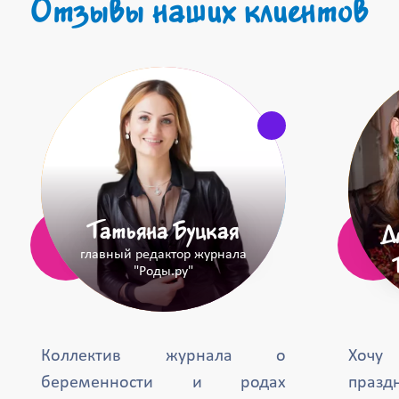
Отзывы наших клиентов
Татьяна Буцкая
Д
главный редактор журнала
"Роды.ру"
Коллектив журнала о
Хочу
беременности и родах
празд