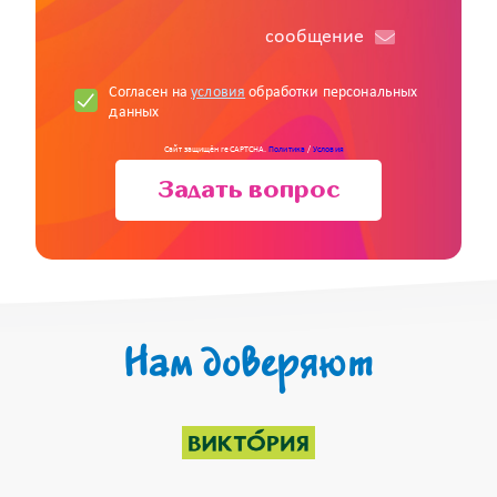
cообщение
Согласен на
условия
обработки персональных
данных
Сайт защищён reCAPTCHA.
Политика
/
Условия
Задать вопрос
Нам доверяют