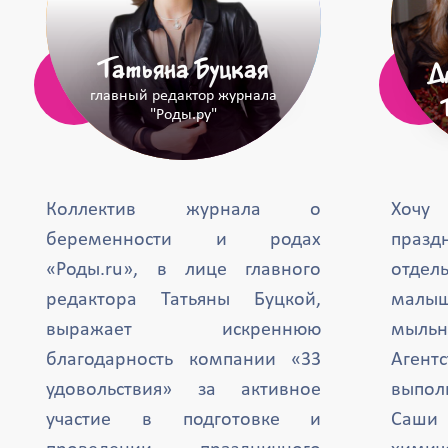
Татьяна Буцкая
Д
главный редактор журнала
"Роды.ру"
Коллектив журнала о
Хочу
беременности и родах
празд
«Роды.ru», в лице главного
отде
редактора Татьяны Буцкой,
малыш
выражает искреннюю
мыль
благодарность компании «33
Агент
удовольствия» за активное
выпол
участие в подготовке и
Саши 