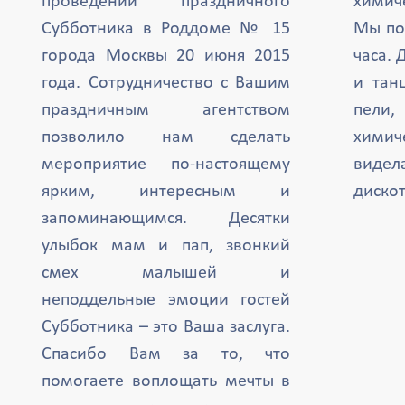
проведении праздничного
химиче
Субботника в Роддоме № 15
Мы по
города Москвы 20 июня 2015
часа. 
года. Сотрудничество с Вашим
и тан
праздничным агентством
пели,
позволило нам сделать
химич
мероприятие по-настоящему
вид
ярким, интересным и
дискот
запоминающимся. Десятки
улыбок мам и пап, звонкий
смех малышей и
неподдельные эмоции гостей
Субботника – это Ваша заслуга.
Спасибо Вам за то, что
помогаете воплощать мечты в