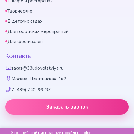
В кафе и ресторанах
Творческие
В детских садах
Для городских мероприятий
Для фестивалей
Контакты
zakaz@33udovolstviya.ru
Москва, Никитинская, 1к2
7 (495) 740-96-37
Заказать звонок
Праздничное агентство «33 удовольствия», 2014-2026
Этот веб-сайт использует файлы cookie,