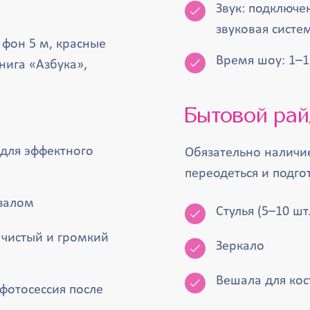
Звук: подключе
звуковая систе
фон 5 м, красные
Время шоу: 1–1
нига «Азбука»,
Бытовой ра
 для эффектного
Обязательно наличие
переодеться и подго
 залом
Стулья (5–10 шт.
 чистый и громкий
Зеркало
Вешала для ко
фотосессия после