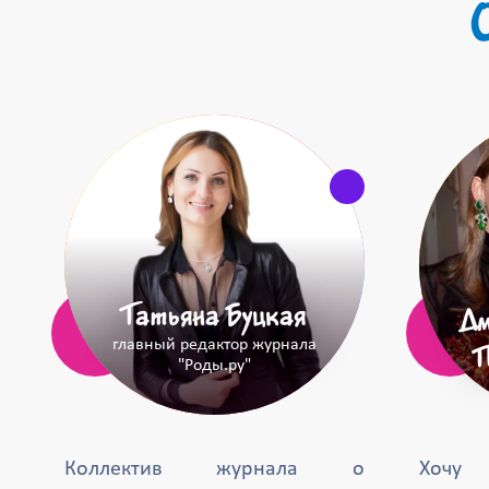
Татьяна Буцкая
Дм
главный редактор журнала
"Роды.ру"
Коллектив журнала о
Хочу