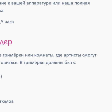
ние к вашей аппаратуре или наша полная
ма
,5 часа
йдер
 гримёрки или комнаты, где артисты смогут
товиться. В гримёрке должны быть:
)
стюмов