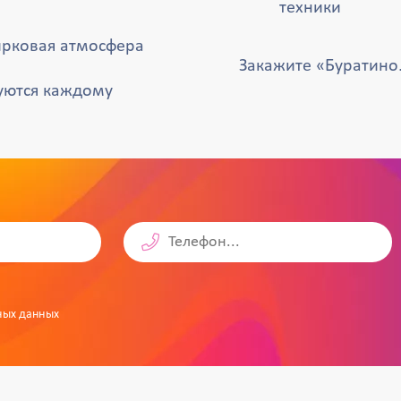
техники
ирковая атмосфера
Закажите «Буратино
уются каждому
ных данных