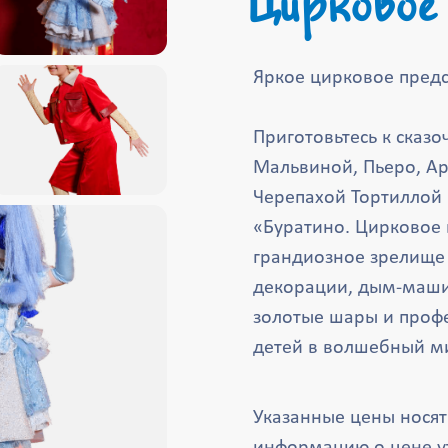
Цирковое
Яркое цирковое пред
Приготовьтесь к сказ
Мальвиной, Пьеро, Ар
Черепахой Тортиллой
«Буратино. Цирковое ш
грандиозное зрелище 
декорации, дым-маши
золотые шары и профе
детей в волшебный ми
Указанные цены нося