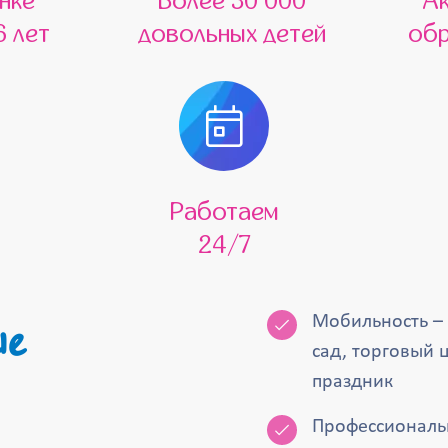
нке
Более 30 000
А
6 лет
довольных детей
обр
Работаем
24/7
Мобильность – 
сад, торговый 
праздник
Профессиональн