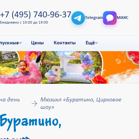
+7 (495) 740-96-37
Telegram
МАКС
Ежедневно с 10:00 до 19:00
пускные
Цены
Контакты
Ещё
на день
Мюзикл «Буратино, Цирковое
шоу»
Буратино,