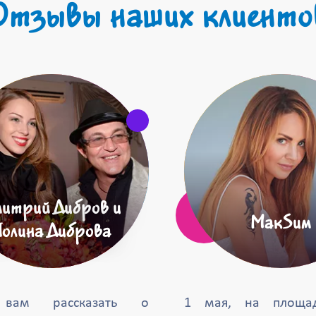
Отзывы наших клиенто
итрий Дибров и
МакSим
Полина Диброва
 вам рассказать о
1 мая, на площа