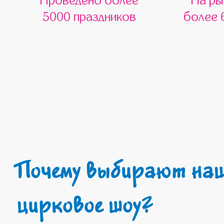
Проведено более
На ры
5000 праздников
более 
Почему выбирают наше
цирковое шоу?