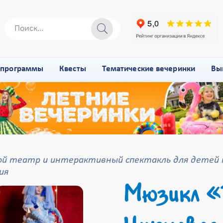
-программы
Квесты
Тематические вечеринки
Вы
й театр и интерактивный спектакль для детей 
ия
Мюзикл «