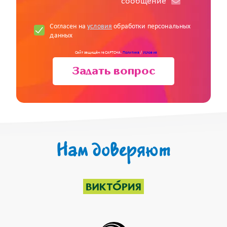
cообщение
Согласен на
условия
обработки персональных
данных
Сайт защищён reCAPTCHA.
Политика
/
Условия
Задать вопрос
Нам доверяют