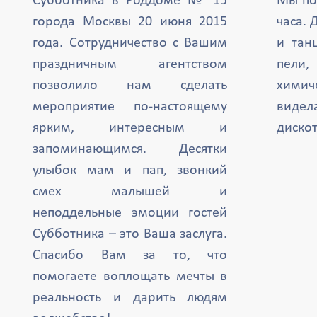
Субботника в Роддоме № 15
Мы по
города Москвы 20 июня 2015
часа. 
года. Сотрудничество с Вашим
и тан
праздничным агентством
пели,
позволило нам сделать
химич
мероприятие по-настоящему
вид
ярким, интересным и
дискот
запоминающимся. Десятки
улыбок мам и пап, звонкий
смех малышей и
неподдельные эмоции гостей
Субботника – это Ваша заслуга.
Спасибо Вам за то, что
помогаете воплощать мечты в
реальность и дарить людям