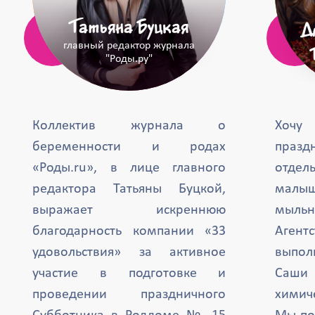
Татьяна Буцкая
Д
главный редактор журнала
"Роды.ру"
Коллектив журнала о
Хочу
беременности и родах
празд
«Роды.ru», в лице главного
отде
редактора Татьяны Буцкой,
малыш
выражает искреннюю
мыль
благодарность компании «33
Агент
удовольствия» за активное
выпол
участие в подготовке и
Саши 
проведении праздничного
химиче