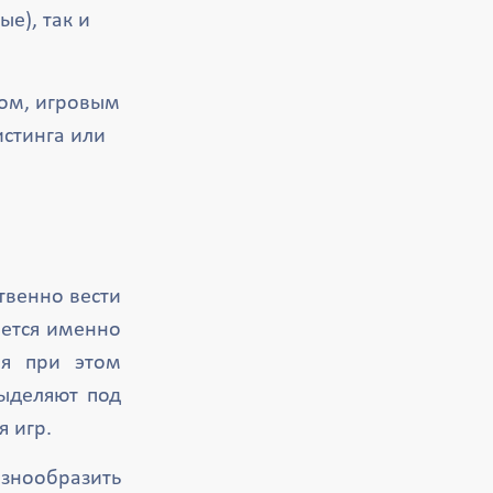
е), так и
ом, игровым
стинга или
твенно вести
ается именно
ая при этом
выделяют под
 игр.
знообразить