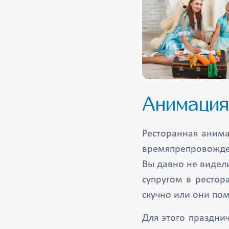
Анимация
Ресторанная анима
времяпрепровождени
Вы давно не видели
супругом в рестор
скучно или они п
Для этого праздни