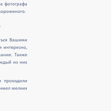
та фотографа
мороженого.
?
аться Вашими
м интересно,
мание. Также
аждый из них
я проходили
 имел мелких