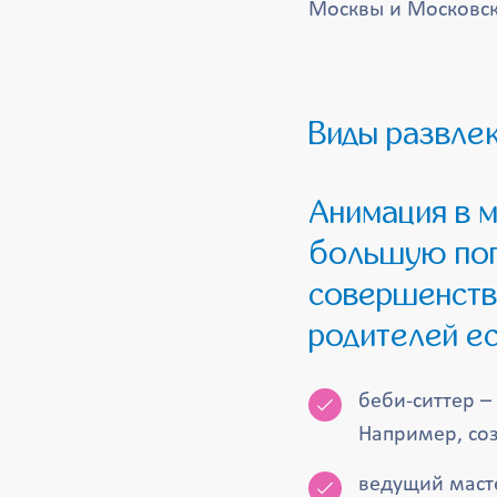
Москвы и Московско
Виды развле
Анимация в местах для питания и отдыха набирает все
большую поп
совершенству
родителей ес
беби-ситтер –
Например, соз
ведущий масте