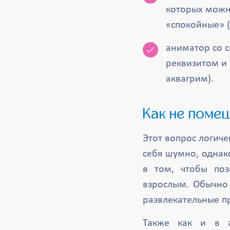
которых можно
«спокойные» (
аниматор со 
реквизитом и
аквагрим).
Как не поме
Этот вопрос логиче
себя шумно, однак
в том, чтобы поз
взрослым. Обычно 
развлекательные п
Также как и в а