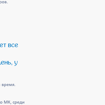
ров.
ень, у
 время.
во МК, среди