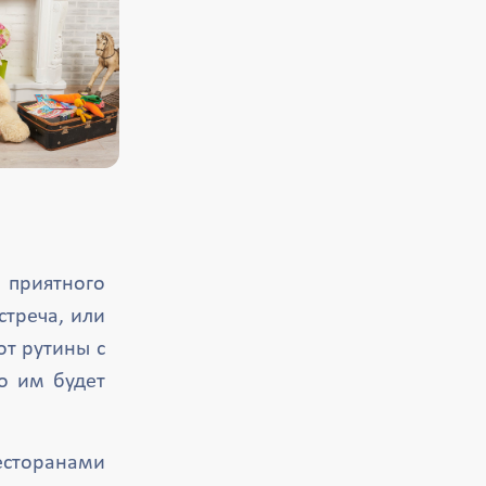
 приятного
стреча, или
от рутины с
то им будет
есторанами