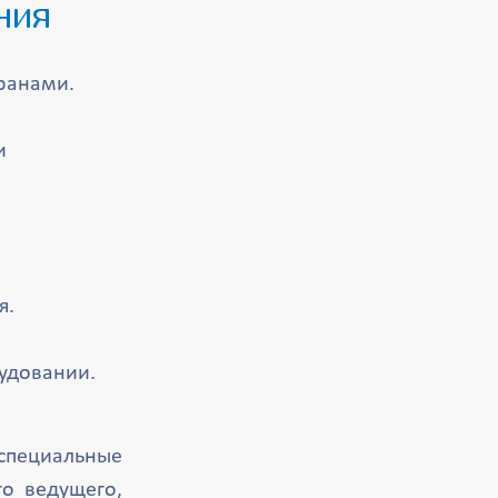
ния
ранами.
и
я.
рудовании.
специальные
го ведущего,