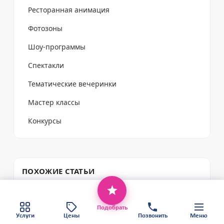
Ресторанная анимация
Фотозоны
Шоу-программы
Спектакли
Тематические вечеринки
Мастер классы
Конкурсы
ПОХОЖИЕ СТАТЬИ
Этот веб-сайт использует файлы cookie,
Уличные подвижные игры для взрослых
чтобы обеспечить вам наилучший сервис.
16.05.2026
Хорошо
Политика конфиденциальности
Подобрать
Карта сайта
Услуги
Цены
Позвонить
Меню