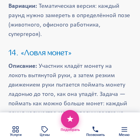
Вариации:
Тематическая версия: каждый
раунд нужно замереть в определённой позе
(животного, офисного работника,
супергероя).
14. «Ловля монет»
Описание:
Участник кладёт монету на
локоть вытянутой руки, а затем резким
движением руки пытается поймать монету
ладонью до того, как она упадёт. Задача —
поймать как можно больше монет: каждый
раунд количество монет увеличивается на
Этот веб-сайт использует файлы cookie,
одну. Побеждает тот, кто поймает больше
чтобы обеспечить вам наилучший сервис.
Хорошо
Политика конфиденциальности
Подобрать
всего монет за один раз.
Карта сайта
Услуги
Цены
Позвонить
Меню