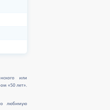
нского или
ом «50 лет».
.
го любимую