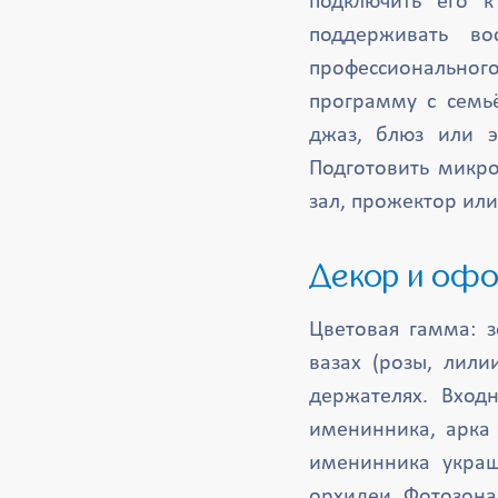
подключить его к
поддерживать во
профессионально
программу с семь
джаз, блюз или э
Подготовить микро
зал, прожектор или
Декор и оф
Цветовая гамма: 
вазах (розы, лил
держателях. Вход
именинника, арка
именинника украш
орхидеи. Фотозона