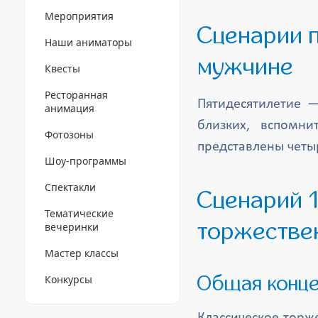
Мероприятия
Сценарии празднования юбилея 50 лет
Наши аниматоры
мужчине
Квесты
Ресторанная
Пятидесятилетие 
анимация
близких, вспомн
Фотозоны
представлены четы
Шоу-программы
Спектакли
Сценарий 1: «Классический банкет» —
Тематические
торжестве
вечеринки
Мастер классы
Конкурсы
Общая конц