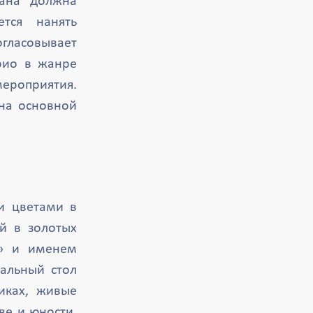
рана должна
ется нанять
ласовывает
рио в жанре
ероприятия.
 на основной
и цветами в
й в золотых
т» и именем
альный стол
иках, живые
ве и юности,