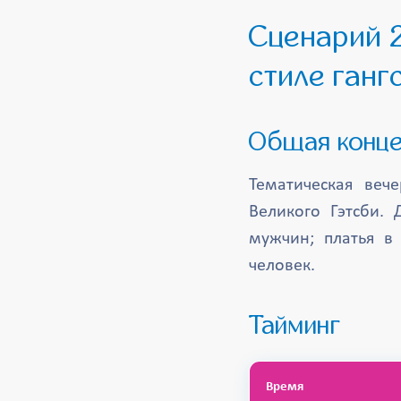
Сценарий 2: «Мужская вечеринка» — вечер в
стиле ганг
Общая конц
Тематическая веч
Великого Гэтсби. 
мужчин; платья в
человек.
Тайминг
Время