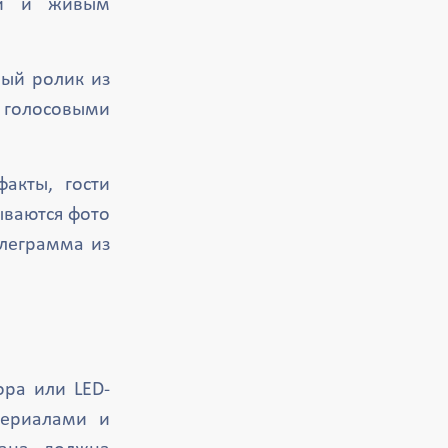
ми и живым
ный ролик из
с голосовыми
акты, гости
ываются фото
елеграмма из
ора или LED-
териалами и