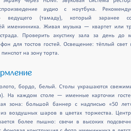
 экрану через HDMI. Звуковая система ресто
спроизведение аудио с ноутбука. Рекоменду
го ведущего (тамаду), который заранее сог
ёй именинника. Живая музыка — квартет или т
страда. Проверить акустику зала за день до м
фон для тостов гостей. Освещение: тёплый свет
 пинспот на зону торта.
ормление
золото, бордо, белый. Столы украшаются свежим
ии). На каждом столе — именные карточки госте
ная зона: большой баннер с надписью «50 ле
 из воздушных шаров в цветах торжества. Центр
ается более пышно: свечи в высоких подсвечн
: фоновая конструкция с фото именинника в детст