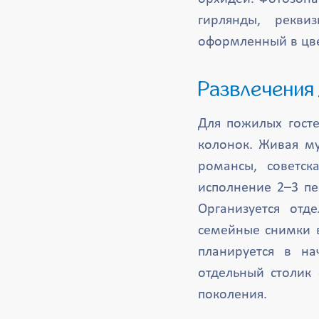
гирлянды, рекви
оформленный в цве
Развлечения
Для пожилых гост
колонок. Живая му
романсы, советск
исполнение 2–3 пе
Организуется отд
семейные снимки в
планируется в н
отдельный столик
поколения.