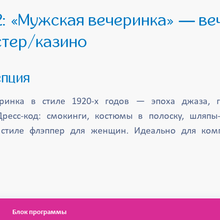
стер/казино
епция
еринка в стиле 1920-х годов — эпоха джаза, г
Дресс-код: смокинги, костюмы в полоску, шляп
 стиле флэппер для женщин. Идеально для ком
Блок программы