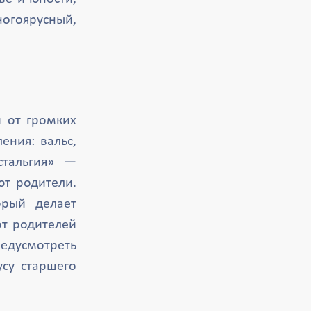
огоярусный,
 от громких
ения: вальс,
стальгия» —
ют родители.
орый делает
от родителей
едусмотреть
су старшего