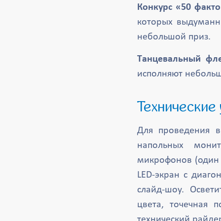
Конкурс «50 факт
которых выдуманны
небольшой приз.
Танцевальный фл
исполняют небольш
Технические
Для проведения в
напольных мони
микрофонов (один 
LED-экран с диаго
слайд-шоу. Освет
цвета, точечная 
технический райде