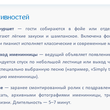
тивностей
фуршет
— гости собираются в фойе или отдел
гают лёгкие закуски и шампанское. Включена фо
и пианист исполняет классические и современные 
ыход именинницы
— ведущий объявляет появлени
ндуется спуск по небольшой лестнице или выход ч
специально выбранную песню (например, «Simply t
ию именинницы).
ие
— заранее смонтированный ролик с поздравлен
хать, архивными фотографиями именинницы, тр
изни. Длительность — 5–7 минут.