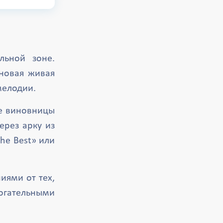
ьной зоне.
новая живая
мелодии.
е виновницы
ерез арку из
he Best» или
иями от тех,
огательными