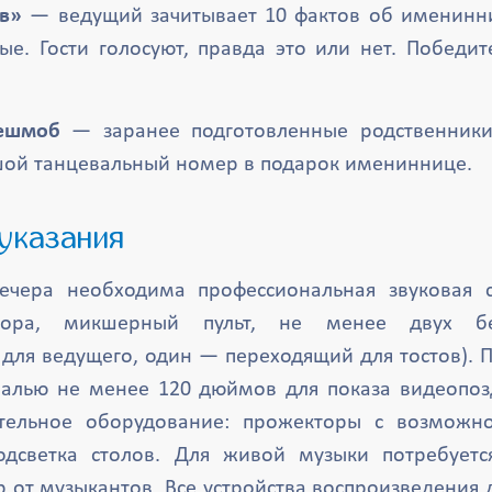
ов»
— ведущий зачитывает 10 фактов об именинни
е. Гости голосуют, правда это или нет. Победит
ешмоб
— заранее подготовленные родственники
ой танцевальный номер в подарок имениннице.
 указания
ечера необходима профессиональная звуковая с
тора, микшерный пульт, не менее двух бе
для ведущего, один — переходящий для тостов). 
налью не менее 120 дюймов для показа видеопо
ительное оборудование: прожекторы с возможн
подсветка столов. Для живой музыки потребуетс
р от музыкантов. Все устройства воспроизведения