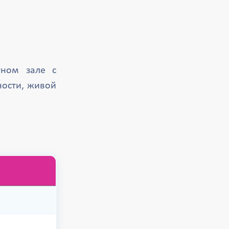
тном зале с
ности, живой