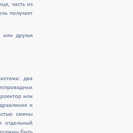
це, часть из
ель получает
 или друзья
истема: два
спроводных
Проектор или
здравления и
остью смены
я отдельный
 должны быть