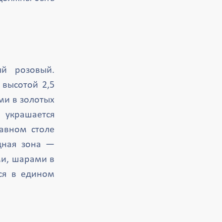
ый розовый.
 высотой 2,5
ми в золотых
 украшается
авном столе
дная зона —
ми, шарами в
ся в едином