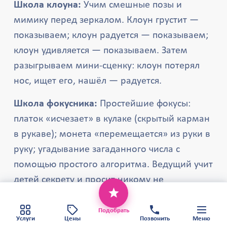
Школа клоуна:
Учим смешные позы и
мимику перед зеркалом. Клоун грустит —
показываем; клоун радуется — показываем;
клоун удивляется — показываем. Затем
разыгрываем мини-сценку: клоун потерял
нос, ищет его, нашёл — радуется.
Школа фокусника:
Простейшие фокусы:
платок «исчезает» в кулаке (скрытый карман
в рукаве); монета «перемещается» из руки в
руку; угадывание загаданного числа с
помощью простого алгоритма. Ведущий учит
детей секрету и просит никому не
Этот веб-сайт использует файлы cookie,
рассказывать — это создаёт ощущение
чтобы обеспечить вам наилучший сервис.
Хорошо
причастности к тайне.
Политика конфиденциальности
Подобрать
Карта сайта
Услуги
Цены
Позвонить
Меню