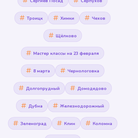
Сергиев Посад
Серпухов
Троицк
Химки
Чехов
Щёлково
Мастер классы на 23 февраля
8 марта
Чернологовка
Долгопрудный
Домодедово
Дубна
Железнодорожный
Зеленоград
Клин
Коломна