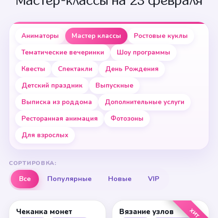
Мастер-классы на 23 февраля
Аниматоры
Мастер классы
Ростовые куклы
Тематические вечеринки
Шоу программы
Квесты
Спектакли
День Рождения
Детский праздник
Выпускные
Выписка из роддома
Дополнительные услуги
Ресторанная анимация
Фотозоны
Для взрослых
СОРТИРОВКА:
Все
Популярные
Новые
VIP
ХИТ
Чеканка монет
Вязание узлов