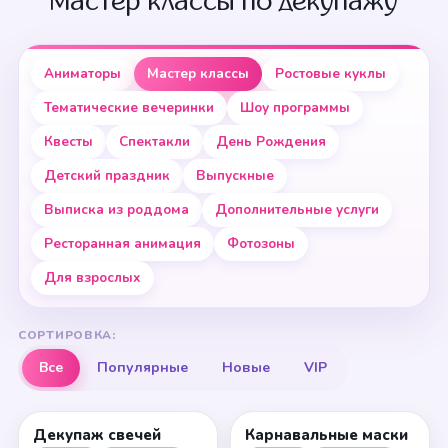
Мастер классы по декупажу
Аниматоры
Мастер классы
Ростовые куклы
Тематические вечеринки
Шоу программы
Квесты
Спектакли
День Рождения
Детский праздник
Выпускные
Выписка из роддома
Дополнительные услуги
Ресторанная анимация
Фотозоны
Для взрослых
СОРТИРОВКА:
Все
Популярные
Новые
VIP
Декупаж свечей
Карнавальные маски