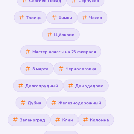
Сергиев Посад
Серпухов
Троицк
Химки
Чехов
Щёлково
Мастер классы на 23 февраля
8 марта
Чернологовка
Долгопрудный
Домодедово
Дубна
Железнодорожный
Зеленоград
Клин
Коломна