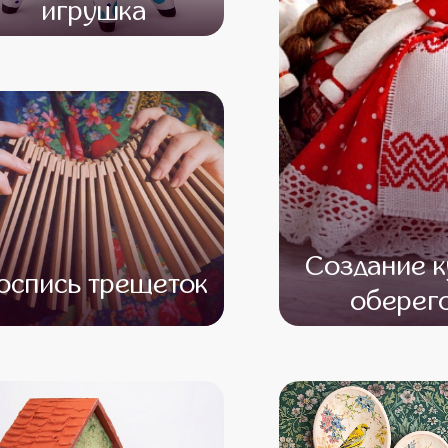
игрушка
от 13 000
от 11 000
Создание к
оспись трещеток
оберег
от 10 000
от 8 