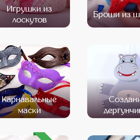
Игрушки из
Броши из ш
лоскутов
от 12 500
от 10 500
от 12 000
от 10 
Карнавальные
Создан
маски
дергунчи
от 16 500
от 14 500
от 13 000
от 11 