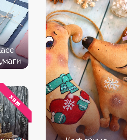
ласс
умаги
000
хит