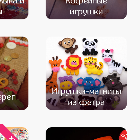
лыка и
Кофейные
ы
игрушки
000
от 12 000
от 10 000
Игрушки-магниты
ерег
из фетра
000
от 8 500
от 6 500