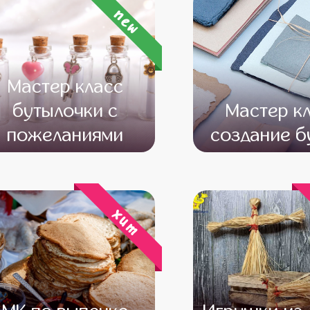
new
Мастер класс
бутылочки с
Мастер к
пожеланиями
создание б
от 10 
хит