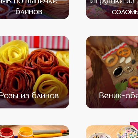
МК по выпечке
Игрушки из 
блинов
солом
от 16 500
от 14 500
от 12 000
от 10 
Розы из блинов
Веник-об
от 12 500
от 10 500
от 10 000
от 8 