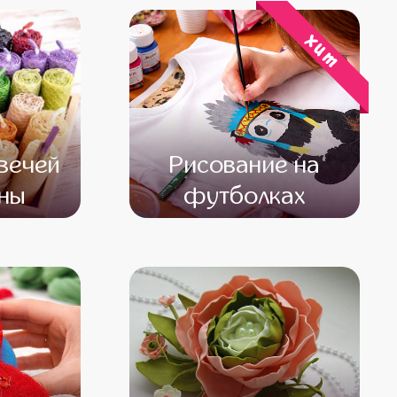
хит
вечей
Рисование на
ны
футболках
500
от 13 600
от 12 600