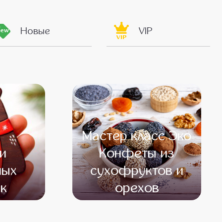
Новые
VIP
new
VIP
Мастер класс Эко
и
Конфеты из
ных
сухофруктов и
к
орехов
000
от 12 500