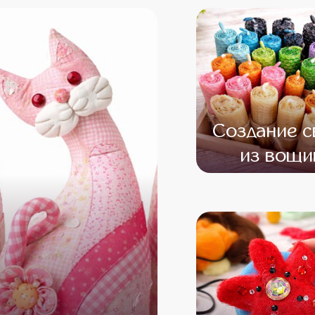
Создание с
из вощи
от 13 500
от 11 