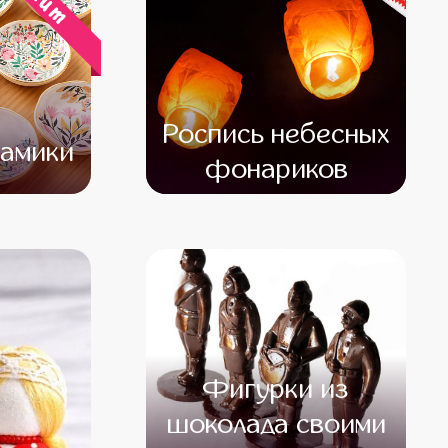
хит
Роспись небесных
рамики
фонариков
500
от 12 500
от 10 500
Фигурки из
шоколада своими