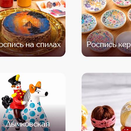
оспись на спилах
Роспись ке
от 12 500
от 10 500
от 14 500
от 13 
Дымковская