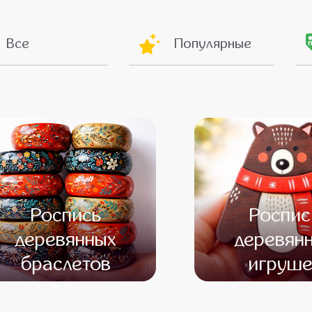
Все
Популярные
Роспись
Роспис
деревянных
деревян
браслетов
игруше
от 12 500
от 10 500
от 12 000
от 10 