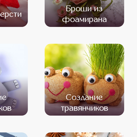
Броши из
ерсти
фоамирана
000
от 13 500
от 11 500
ие
Создание
ков
травянчиков
000
от 11 000
от 9 000