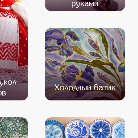
руками
от 15 000
от 14 000
укол-
Холодный батик
ов
000
от 14 500
от 12 500