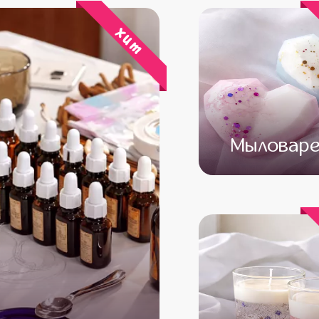
хит
Мыловаре
от 13 500
от 11 