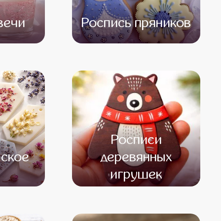
вечи
Роспись пряников
500
от 13 500
от 11 500
Росписи
ское
деревянных
игрушек
500
от 12 000
от 10 000