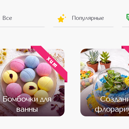
Все
Популярные
хит
Бомбочки для
Создан
ванны
флорари
от 14 000
от 12 000
от 16 000
от 14 