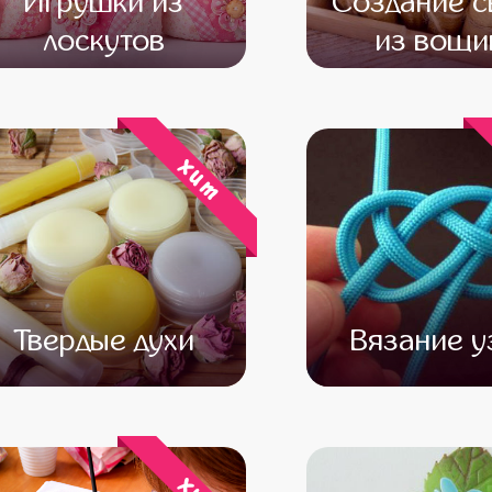
Игрушки из
Создание с
лоскутов
из вощи
от 12 500
от 10 500
от 13 500
от 11 
хит
Твердые духи
Вязание у
от 15 500
от 14 000
от 13 000
от 11 