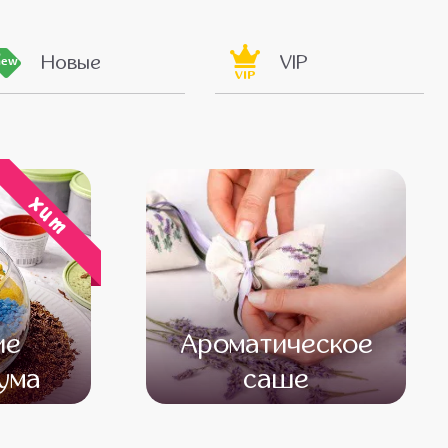
Новые
VIP
new
VIP
хит
ие
Ароматическое
ума
саше
000
от 13 000
от 11 000