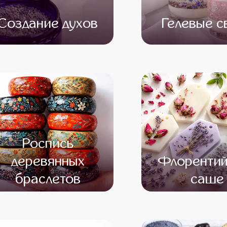
Создание духов
Гелевые с
от 15 500
от 13 500
от 13 500
от 11 
Роспись
деревянных
Флорентий
браслетов
саше
от 12 500
от 10 500
от 13 500
от 11 