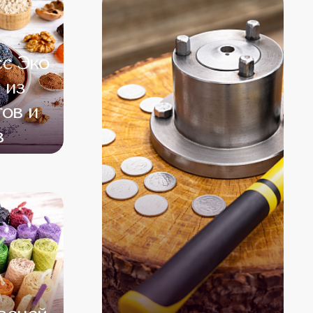
сс Эко
 из
ов и
в
500