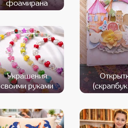
фоамирана
от 13 500
от 11 500
Украшения
Открыт
своими руками
(скрапбук
от 13 500
от 11 500
от 13 000
от 12 