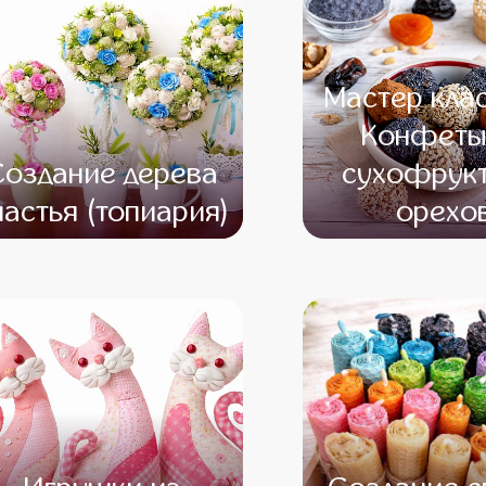
Мастер кла
Конфеты
Создание дерева
сухофрукт
частья (топиария)
орехо
от 14 500
от 12 500
от 12 