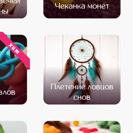
вечей
Чеканка монет
ны
500
от 17 000
от 15 000
хит
Плетение ловцов
злов
снов
500
от 13 000
от 11 000