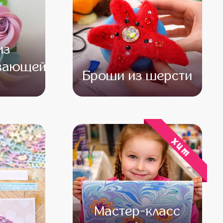
из
вающей
Броши из шерсти
500
от 12 000
от 10 000
хит
Мастер-класс