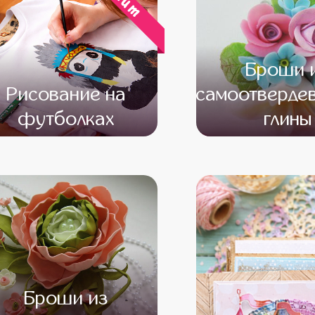
хит
Броши 
Рисование на
самоотверде
футболках
глины
от 13 600
от 12 600
от 14 500
от 12 
Броши из