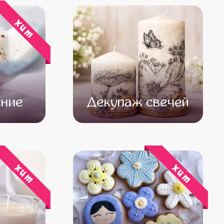
хит
ние
Декупаж свечей
500
от 14 500
от 12 500
хит
хит