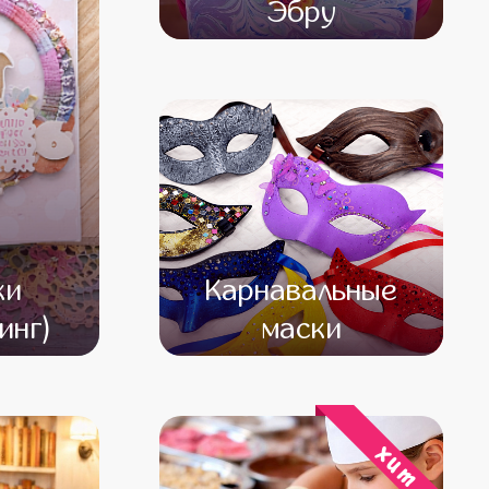
Эбру
от 15 000
от 13 000
ки
Карнавальные
инг)
маски
000
от 16 500
от 14 500
хит