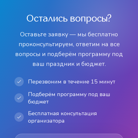
от 12 500 р
от 11 500 р
счастья
от 11 000 р
деревянных
саше
деревянных
(топиария)
игрушек
браслетов
от 11 500 р
Остались вопросы?
от 12 500 р
от 10 000 р
от 10 500 р
Оставьте заявку — мы бесплатно
проконсультируем, ответим на все
вопросы и подберём программу под
ваш праздник и бюджет.
Перезвоним в течение 15 минут
Подберём программу под ваш
бюджет
Бесплатная консультация
организатора