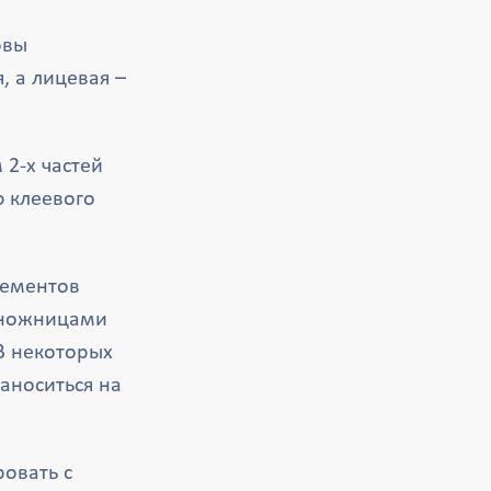
овы
, а лицевая –
2-х частей
ю клеевого
лементов
х ножницами
В некоторых
аноситься на
овать с