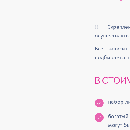
!!! Скрепл
осуществлять
Все зависит
подбирается 
В СТОИ
набор ли
богатый
могут б