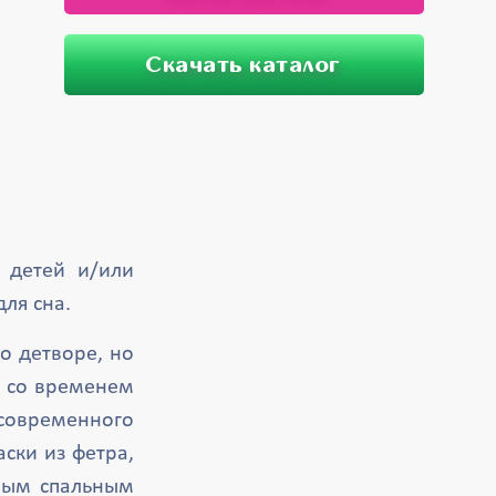
Скачать каталог
 детей и/или
ля сна.
о детворе, но
у со временем
 современного
аски из фетра,
имым спальным