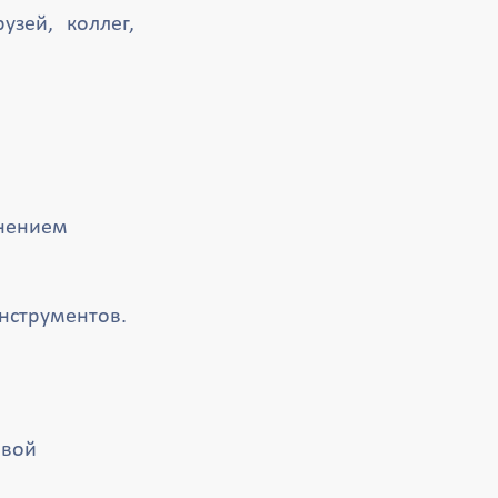
зей, коллег,
снением
нструментов.
овой