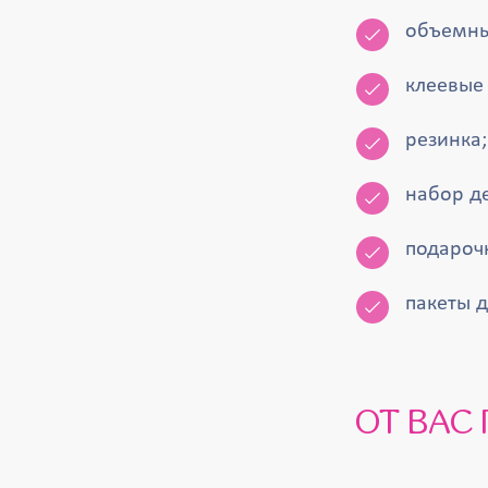
объемны
клеевые 
резинка;
набор де
подароч
пакеты д
ОТ ВА