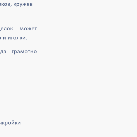
ков, кружев
делок может
 и иголки.
гда грамотно
выкройки