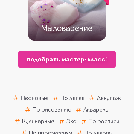
Мыловарение
от 13 500
от 11 500
подобрать мастер-класс!
Неоновые
По лепке
Декупаж
По рисованию
Акварель
Кулинарные
Эко
По росписи
По профессиям
По декору