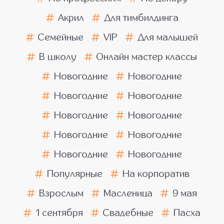
Акрил
Для тимбилдинга
Семейные
VIP
Для малышей
В школу
Онлайн мастер классы
Новогодние
Новогодние
Новогодние
Новогодние
Новогодние
Новогодние
Новогодние
Новогодние
Новогодние
Новогодние
Популярные
На корпоратив
Взрослым
Масленица
9 мая
1 сентября
Свадебные
Пасха