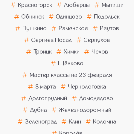
Красногорск
Люберцы
Мытищи
Обнинск
Одинцово
Подольск
Пушкино
Раменское
Реутов
Сергиев Посад
Серпухов
Троицк
Химки
Чехов
Щёлково
Мастер классы на 23 февраля
8 марта
Чернологовка
Долгопрудный
Домодедово
Дубна
Железнодорожный
Зеленоград
Клин
Коломна
Королёв