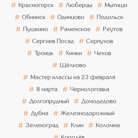
Красногорск
Люберцы
Мытищи
Обнинск
Одинцово
Подольск
Пушкино
Раменское
Реутов
Сергиев Посад
Серпухов
Троицк
Химки
Чехов
Щёлково
Мастер классы на 23 февраля
8 марта
Чернологовка
Долгопрудный
Домодедово
Дубна
Железнодорожный
Зеленоград
Клин
Коломна
Королёв