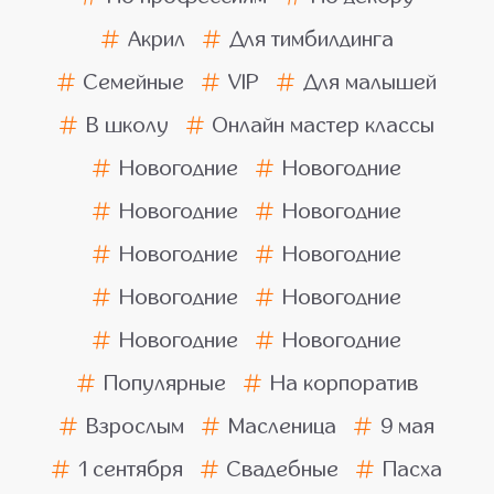
Акрил
Для тимбилдинга
Семейные
VIP
Для малышей
В школу
Онлайн мастер классы
Новогодние
Новогодние
Новогодние
Новогодние
Новогодние
Новогодние
Новогодние
Новогодние
Новогодние
Новогодние
Популярные
На корпоратив
Взрослым
Масленица
9 мая
1 сентября
Свадебные
Пасха