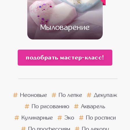
Мыловарение
от 13 500
от 11 500
подобрать мастер-класс!
Неоновые
По лепке
Декупаж
По рисованию
Акварель
Кулинарные
Эко
По росписи
По профессиям
По декору