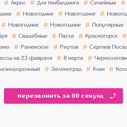
Акрил
Для тимбилдинга
Семейные
дние
Новогодние
Новогодние
Нового
Новогодние
Новогодние
Популярные
бря
Свадебные
Пасха
Красногорск
ино
Раменское
Реутов
Сергиев Поса
ассы на 23 февраля
8 марта
Чернологов
езнодорожный
Зеленоград
Клин
Кол
перезвонить за 60 секунд