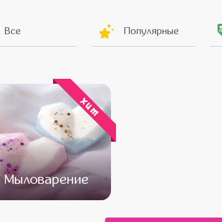
Все
Популярные
хит
Мыловарение
от 13 500
от 11 500