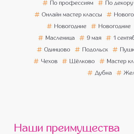
По профессиям
По декору
Онлайн мастер классы
Нового
Новогодние
Новогодние
Масленица
9 мая
1 сентя
Одинцово
Подольск
Пушк
Чехов
Щёлково
Мастер кл
Дубна
Жел
Наши преимущества