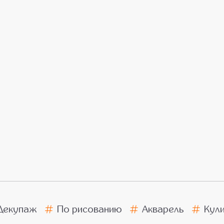
Декупаж
По рисованию
Акварель
Кул