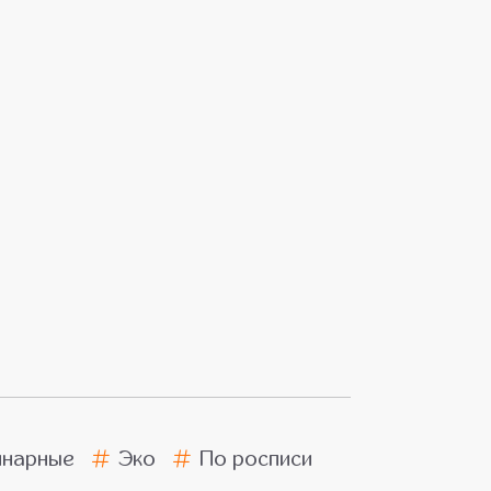
инарные
Эко
По росписи