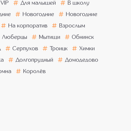
VIP
Для малышей
В школу
дние
Новогодние
Новогодние
На корпоратив
Взрослым
Люберцы
Мытищи
Обнинск
д
Серпухов
Троицк
Химки
ка
Долгопрудный
Домодедово
омна
Королёв