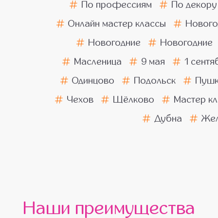
По профессиям
По декору
Онлайн мастер классы
Нового
Новогодние
Новогодние
Масленица
9 мая
1 сентя
Одинцово
Подольск
Пушк
Чехов
Щёлково
Мастер кл
Дубна
Жел
Наши преимущества