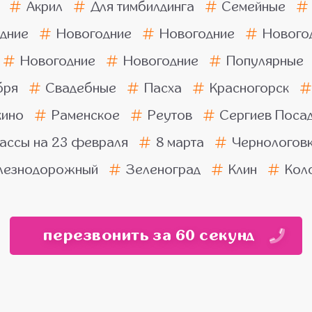
Акрил
Для тимбилдинга
Семейные
дние
Новогодние
Новогодние
Нового
Новогодние
Новогодние
Популярные
бря
Свадебные
Пасха
Красногорск
ино
Раменское
Реутов
Сергиев Поса
ассы на 23 февраля
8 марта
Чернологов
езнодорожный
Зеленоград
Клин
Кол
перезвонить за 60 секунд