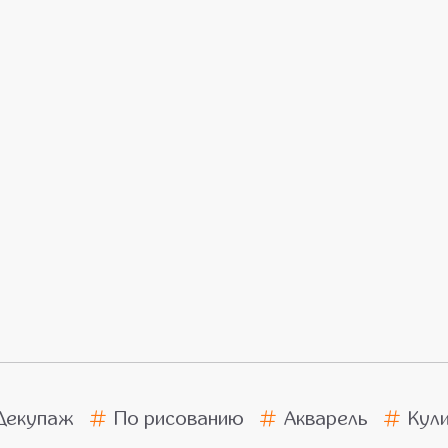
Декупаж
По рисованию
Акварель
Кул