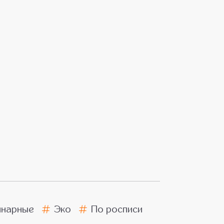
инарные
Эко
По росписи