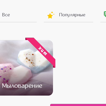
Все
Популярные
хит
Мыловарение
от 13 500
от 11 500