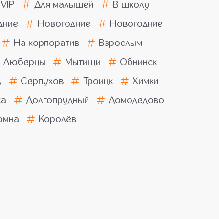
VIP
Для малышей
В школу
дние
Новогодние
Новогодние
На корпоратив
Взрослым
Люберцы
Мытищи
Обнинск
д
Серпухов
Троицк
Химки
ка
Долгопрудный
Домодедово
омна
Королёв