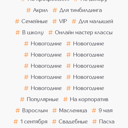
Акрил
Для тимбилдинга
Семейные
VIP
Для малышей
В школу
Онлайн мастер классы
Новогодние
Новогодние
Новогодние
Новогодние
Новогодние
Новогодние
Новогодние
Новогодние
Новогодние
Новогодние
Популярные
На корпоратив
Взрослым
Масленица
9 мая
1 сентября
Свадебные
Пасха