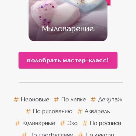
Мыловарение
от 13 500
от 11 500
подобрать мастер-класс!
Неоновые
По лепке
Декупаж
По рисованию
Акварель
Кулинарные
Эко
По росписи
По профессиям
По декору