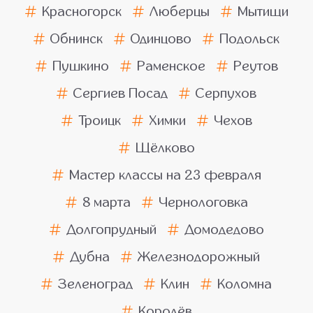
Красногорск
Люберцы
Мытищи
Обнинск
Одинцово
Подольск
Пушкино
Раменское
Реутов
Сергиев Посад
Серпухов
Троицк
Химки
Чехов
Щёлково
Мастер классы на 23 февраля
8 марта
Чернологовка
Долгопрудный
Домодедово
Дубна
Железнодорожный
Зеленоград
Клин
Коломна
Королёв