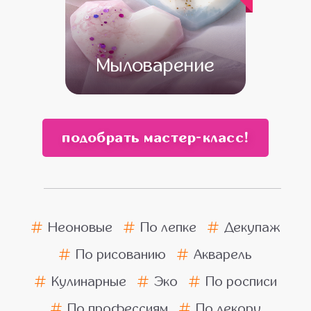
Мыловарение
от 13 500
от 11 500
подобрать мастер-класс!
Неоновые
По лепке
Декупаж
По рисованию
Акварель
Кулинарные
Эко
По росписи
По профессиям
По декору