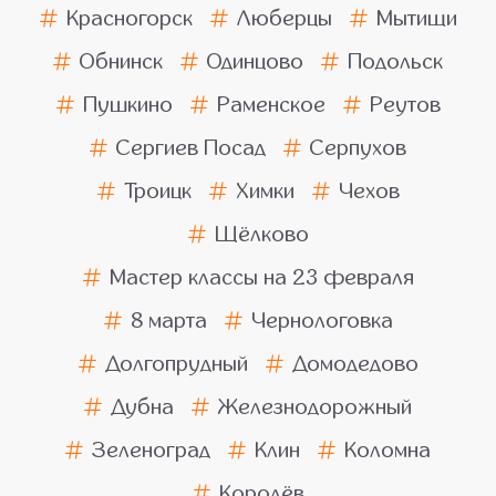
Красногорск
Люберцы
Мытищи
Обнинск
Одинцово
Подольск
Пушкино
Раменское
Реутов
Сергиев Посад
Серпухов
Троицк
Химки
Чехов
Щёлково
Мастер классы на 23 февраля
8 марта
Чернологовка
Долгопрудный
Домодедово
Дубна
Железнодорожный
Зеленоград
Клин
Коломна
Королёв