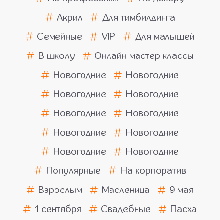
Акрил
Для тимбилдинга
Семейные
VIP
Для малышей
В школу
Онлайн мастер классы
Новогодние
Новогодние
Новогодние
Новогодние
Новогодние
Новогодние
Новогодние
Новогодние
Новогодние
Новогодние
Популярные
На корпоратив
Взрослым
Масленица
9 мая
1 сентября
Свадебные
Пасха