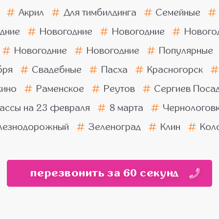
Акрил
Для тимбилдинга
Семейные
дние
Новогодние
Новогодние
Нового
Новогодние
Новогодние
Популярные
бря
Свадебные
Пасха
Красногорск
ино
Раменское
Реутов
Сергиев Поса
ассы на 23 февраля
8 марта
Чернологов
езнодорожный
Зеленоград
Клин
Кол
перезвонить за 60 секунд