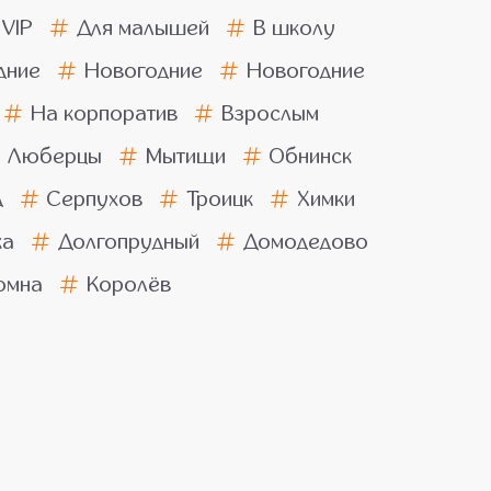
VIP
Для малышей
В школу
дние
Новогодние
Новогодние
На корпоратив
Взрослым
Люберцы
Мытищи
Обнинск
д
Серпухов
Троицк
Химки
ка
Долгопрудный
Домодедово
омна
Королёв