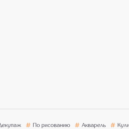
Декупаж
По рисованию
Акварель
Кул