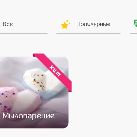
Все
Популярные
хит
Мыловарение
от 13 500
от 11 500