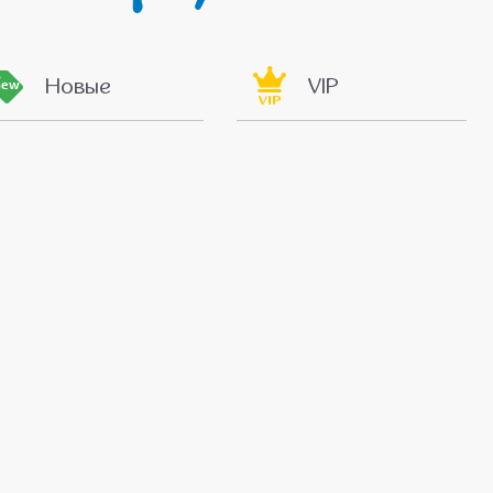
Новые
VIP
new
VIP