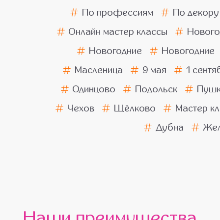
По профессиям
По декору
Онлайн мастер классы
Нового
Новогодние
Новогодние
Масленица
9 мая
1 сентя
Одинцово
Подольск
Пушк
Чехов
Щёлково
Мастер кл
Дубна
Жел
Наши преимущества