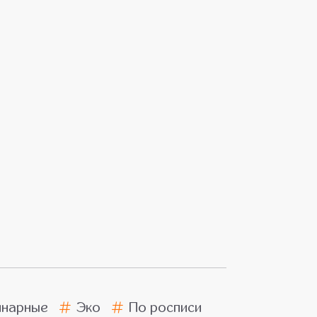
инарные
Эко
По росписи