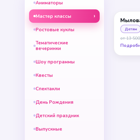
Аниматоры
Мастер классы
Мылов
Ростовые куклы
Детям
от 13 500
Тематические
Подроб
вечеринки
Шоу программы
Квесты
Спектакли
День Рождения
Детский праздник
Выпускные