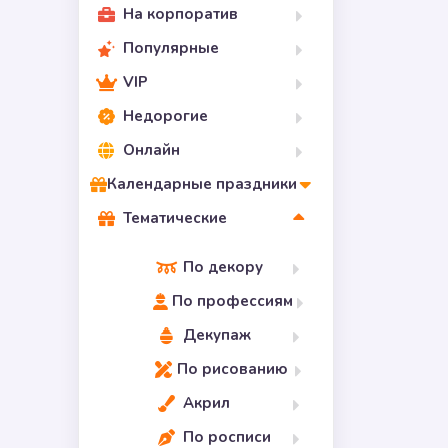
На корпоратив
Популярные
VIP
Недорогие
Онлайн
Календарные праздники
Тематические
По декору
По профессиям
Декупаж
По рисованию
Акрил
По росписи